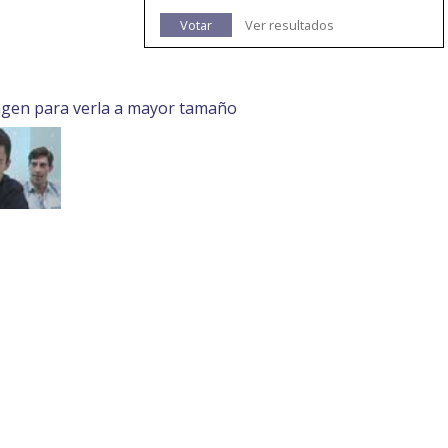
Votar
Ver resultados
agen para verla a mayor tamaño