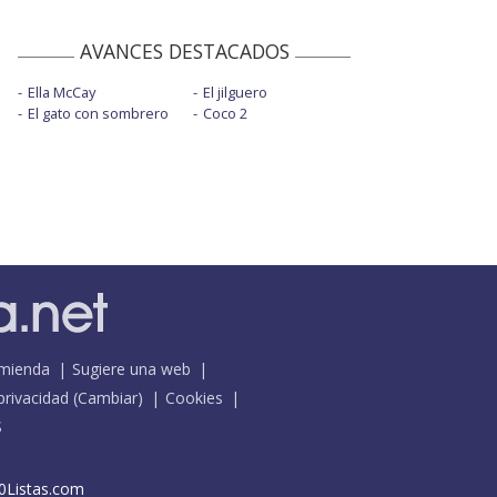
AVANCES DESTACADOS
Ella McCay
El jilguero
El gato con sombrero
Coco 2
mienda
Sugiere una web
 privacidad
(
Cambiar
)
Cookies
S
0Listas.com