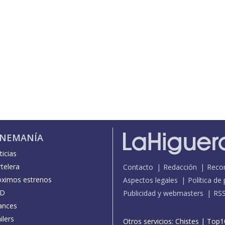
INEMANÍA
icias
telera
Contacto
Redacción
Reco
óximos estrenos
Aspectos legales
Política de
D
Publicidad y webmasters
RS
ances
ilers
Otros servicios:
Chistes
|
Top1