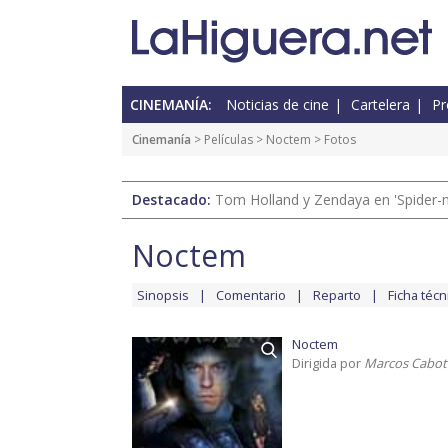
CINEMANÍA:
Noticias de cine
Cartelera
Pr
Cinemanía
> Películas >
Noctem
> Fotos
Destacado:
Tom Holland y Zendaya en 'Spider-
Noctem
Sinopsis
Comentario
Reparto
Ficha técn
Noctem
Dirigida por
Marcos Cabot