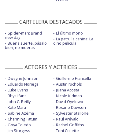
CARTELERA DESTACADOS
Spider-man: Brand
El último mono
new day
La patrulla canina: La
Buena suerte, pásalo
dino película
bien, no mueras
ACTORES Y ACTRICES
Dwayne Johnson
Guillermo Francella
Eduardo Noriega
Austin Nichols
Luke Evans
Juana Acosta
Rhys Ifans
Nicole Kidman
John C. Reilly
David Oyelowo
Kate Mara
Rosario Dawson
Sabine Azéma
Sylvester Stallone
Channing Tatum
Raúl Arévalo
Goya Toledo
Rachel Griffiths
Jim Sturgess
Toni Collette