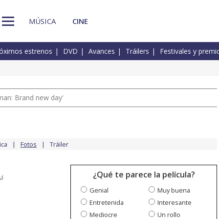
MÚSICA
CINE
óximos estrenos
DVD
Avances
Tráilers
Festivales y premi
man: Brand new day'
ica
Fotos
Tráiler
¿Qué te parece la película?
á
Genial
Muy buena
Entretenida
Interesante
Mediocre
Un rollo