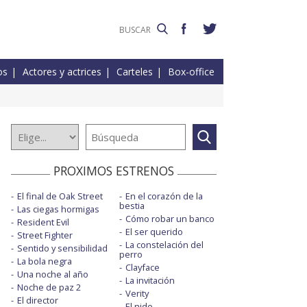
os
Actores y actrices
Carteles
Box-office
PROXIMOS ESTRENOS
El final de Oak Street
En el corazón de la
bestia
Las ciegas hormigas
Cómo robar un banco
Resident Evil
El ser querido
Street Fighter
La constelación del
Sentido y sensibilidad
perro
La bola negra
Clayface
Una noche al año
La invitación
Noche de paz 2
Verity
El director
El nido