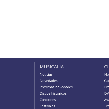
MUSICALIA
C
Noticias
Not
Novedades
Car
Próximas novedades
Pr
Discos históricos
DV
Canciones
Av
Festivales
Trá