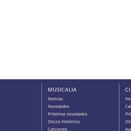
MUSICALIA
C
Noticias
Not
Novedades
Car
Próximas novedades
Pr
Discos históricos
DV
Canciones
Av