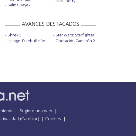
Halle Berry
Salma Hayek
AVANCES DESTACADOS
Shrek 5
Star Wars: Starfighter
Ice age: En ebullición
Operación Camarón 2
mienda
Sugiere una web
 privacidad
(
Cambiar
)
Cookies
S