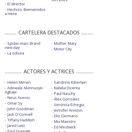
El director
Hechizo: Bienvenidos
a Hexe
CARTELERA DESTACADOS
Spider-man: Brand
Mother Mary
new day
Motor City
La odisea
ACTORES Y ACTRICES
Helen Mirren
Sandrine Kiberlain
Adewale Akinnuoye-
Natalia Dicenta
Agbaje
Paul Naschy
Neus Asensi
Álex González
Omar Sy
Verónica Echegui
John Goodman
Jennifer Aniston
Jack O'Connell
Elio Germano
Tiffany Haddish
Mia Maestro
Jared Leto
Ed Westwick
Paul Giamatti