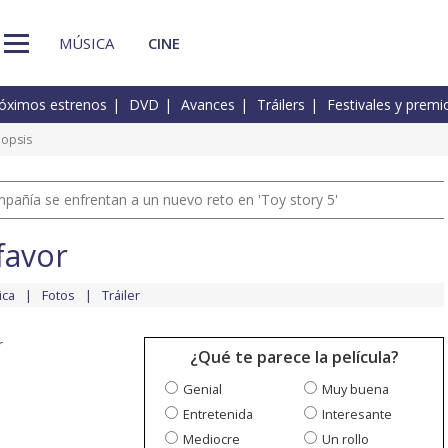
MÚSICA
CINE
óximos estrenos
DVD
Avances
Tráilers
Festivales y premi
nopsis
pañía se enfrentan a un nuevo reto en 'Toy story 5'
favor
ica
Fotos
Tráiler
r
¿Qué te parece la película?
Genial
Muy buena
Entretenida
Interesante
Mediocre
Un rollo