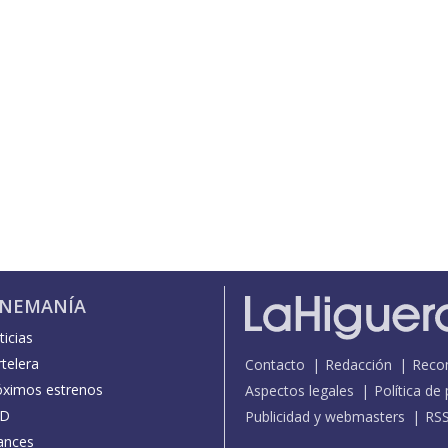
INEMANÍA
icias
telera
Contacto
Redacción
Reco
óximos estrenos
Aspectos legales
Política de
D
Publicidad y webmasters
RS
ances