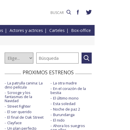
os
Actores y actrices
Carteles
Box-office
PROXIMOS ESTRENOS
La patrulla canina: La
La otra madre
dino película
En el corazón de la
Scrooge y los
bestia
fantasmas de la
El último mono
Navidad
Esta soledad
Street Fighter
Noche de paz 2
El ser querido
Burundanga
El final de Oak Street
El nido
Clayface
Ahora los suegros
Un plan perfecto
son ellos