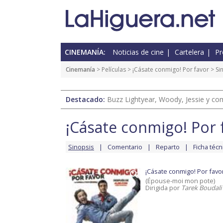
CINEMANÍA:
Noticias de cine
Cartelera
Pr
Cinemanía
> Películas >
¡Cásate conmigo! Por favor
> Si
Destacado:
Buzz Lightyear, Woody, Jessie y com
¡Cásate conmigo! Por 
Sinopsis
Comentario
Reparto
Ficha técn
¡Cásate conmigo! Por favo
(Épouse-moi mon pote)
Dirigida por
Tarek Boudali