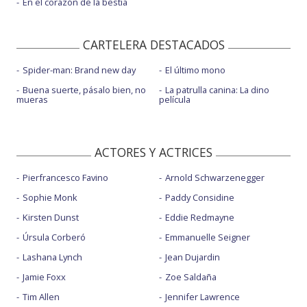
En el corazón de la bestia
CARTELERA DESTACADOS
Spider-man: Brand new day
El último mono
Buena suerte, pásalo bien, no
La patrulla canina: La dino
mueras
película
ACTORES Y ACTRICES
Pierfrancesco Favino
Arnold Schwarzenegger
Sophie Monk
Paddy Considine
Kirsten Dunst
Eddie Redmayne
Úrsula Corberó
Emmanuelle Seigner
Lashana Lynch
Jean Dujardin
Jamie Foxx
Zoe Saldaña
Tim Allen
Jennifer Lawrence