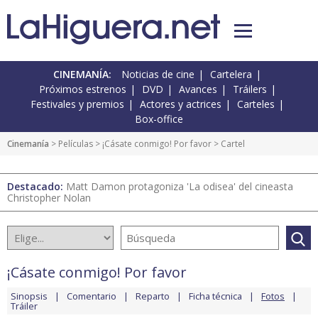
CINEMANÍA:
Noticias de cine
Cartelera
Próximos estrenos
DVD
Avances
Tráilers
Festivales y premios
Actores y actrices
Carteles
Box-office
Cinemanía
> Películas >
¡Cásate conmigo! Por favor
> Cartel
Destacado:
Matt Damon protagoniza 'La odisea' del cineasta
Christopher Nolan
¡Cásate conmigo! Por favor
Sinopsis
Comentario
Reparto
Ficha técnica
Fotos
Tráiler