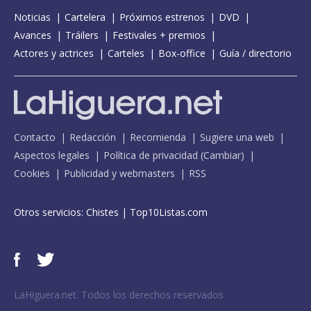
Noticias
Cartelera
Próximos estrenos
DVD
Avances
Tráilers
Festivales + premios
Actores y actrices
Carteles
Box-office
Guía / directorio
Contacto
Redacción
Recomienda
Sugiere una web
Aspectos legales
Política de privacidad
(
Cambiar
)
Cookies
Publicidad y webmasters
RSS
Otros servicios:
Chistes
|
Top10Listas.com
LaHiguera.net. Todos los derechos reservados