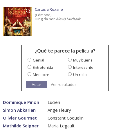
Cartas a Roxane
(Edmond)
Dirigida por
Alexis Michalik
¿Qué te parece la película?
Genial
Muy buena
Entretenida
Interesante
Mediocre
Un rollo
Votar
Ver resultados
Dominique Pinon
Lucien
Simon Abkarian
Ange Fleury
Olivier Gourmet
Constant Coquelin
Mathilde Seigner
Maria Legault