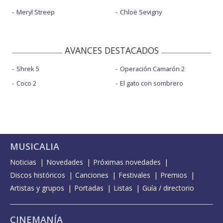
Meryl Streep
Chloë Sevigny
AVANCES DESTACADOS
Shrek 5
Operación Camarón 2
Coco 2
El gato con sombrero
MUSICALIA
Noticias
Novedades
Próximas novedades
Discos históricos
Canciones
Festivales
Premios
Artistas y grupos
Portadas
Listas
Guía / directorio
CINEMANÍA