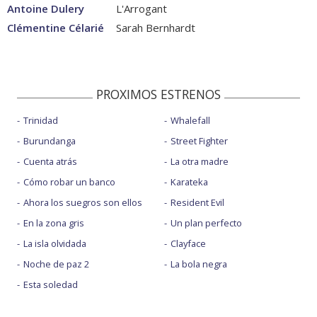
Antoine Dulery
L'Arrogant
Clémentine Célarié
Sarah Bernhardt
PROXIMOS ESTRENOS
Trinidad
Whalefall
Burundanga
Street Fighter
Cuenta atrás
La otra madre
Cómo robar un banco
Karateka
Ahora los suegros son ellos
Resident Evil
En la zona gris
Un plan perfecto
La isla olvidada
Clayface
Noche de paz 2
La bola negra
Esta soledad