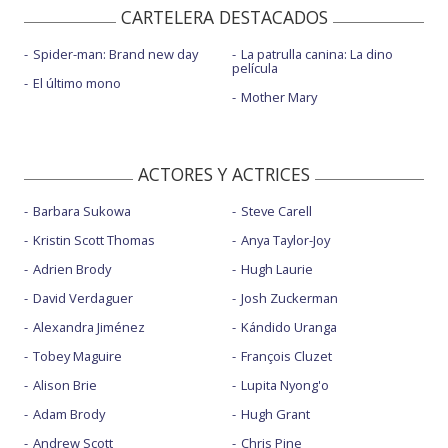
CARTELERA DESTACADOS
Spider-man: Brand new day
La patrulla canina: La dino
película
El último mono
Mother Mary
ACTORES Y ACTRICES
Barbara Sukowa
Steve Carell
Kristin Scott Thomas
Anya Taylor-Joy
Adrien Brody
Hugh Laurie
David Verdaguer
Josh Zuckerman
Alexandra Jiménez
Kándido Uranga
Tobey Maguire
François Cluzet
Alison Brie
Lupita Nyong'o
Adam Brody
Hugh Grant
Andrew Scott
Chris Pine