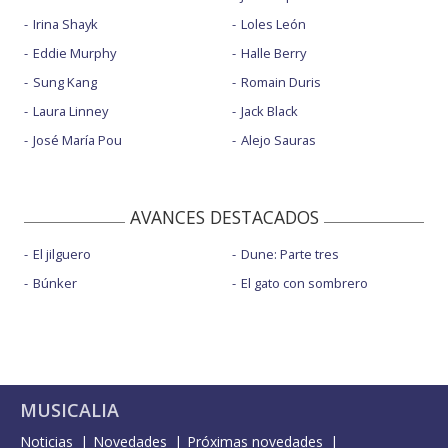
Irina Shayk
Loles León
Eddie Murphy
Halle Berry
Sung Kang
Romain Duris
Laura Linney
Jack Black
José María Pou
Alejo Sauras
AVANCES DESTACADOS
El jilguero
Dune: Parte tres
Búnker
El gato con sombrero
MUSICALIA
Noticias
Novedades
Próximas novedades