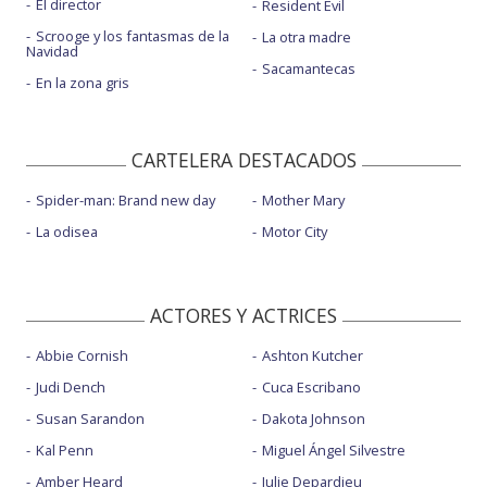
El director
Resident Evil
Scrooge y los fantasmas de la
La otra madre
Navidad
Sacamantecas
En la zona gris
CARTELERA DESTACADOS
Spider-man: Brand new day
Mother Mary
La odisea
Motor City
ACTORES Y ACTRICES
Abbie Cornish
Ashton Kutcher
Judi Dench
Cuca Escribano
Susan Sarandon
Dakota Johnson
Kal Penn
Miguel Ángel Silvestre
Amber Heard
Julie Depardieu