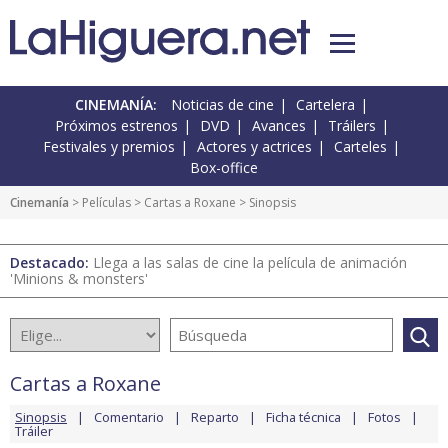
CINEMANÍA:
Noticias de cine
Cartelera
Próximos estrenos
DVD
Avances
Tráilers
Festivales y premios
Actores y actrices
Carteles
Box-office
Cinemanía
> Películas >
Cartas a Roxane
> Sinopsis
Destacado:
Llega a las salas de cine la película de animación
'Minions & monsters'
Cartas a Roxane
Sinopsis
Comentario
Reparto
Ficha técnica
Fotos
Tráiler