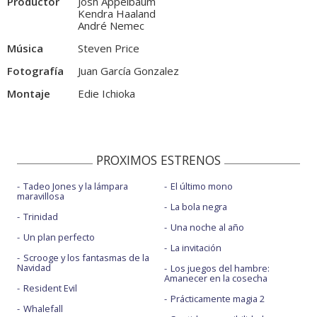
Productor
Josh Appelbaum
Kendra Haaland
André Nemec
Música
Steven Price
Fotografía
Juan García Gonzalez
Montaje
Edie Ichioka
PROXIMOS ESTRENOS
Tadeo Jones y la lámpara
El último mono
maravillosa
La bola negra
Trinidad
Una noche al año
Un plan perfecto
La invitación
Scrooge y los fantasmas de la
Navidad
Los juegos del hambre:
Amanecer en la cosecha
Resident Evil
Prácticamente magia 2
Whalefall