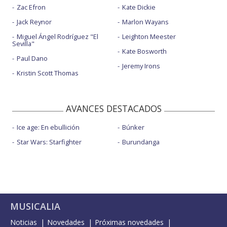
Zac Efron
Kate Dickie
Jack Reynor
Marlon Wayans
Miguel Ángel Rodríguez "El
Leighton Meester
Sevilla"
Kate Bosworth
Paul Dano
Jeremy Irons
Kristin Scott Thomas
AVANCES DESTACADOS
Ice age: En ebullición
Búnker
Star Wars: Starfighter
Burundanga
MUSICALIA
Noticias
Novedades
Próximas novedades