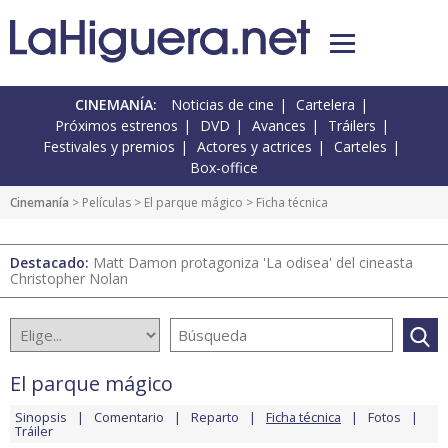
CINEMANÍA:
Noticias de cine
Cartelera
Próximos estrenos
DVD
Avances
Tráilers
Festivales y premios
Actores y actrices
Carteles
Box-office
Cinemanía
> Películas >
El parque mágico
> Ficha técnica
Destacado:
Matt Damon protagoniza 'La odisea' del cineasta
Christopher Nolan
El parque mágico
Sinopsis
Comentario
Reparto
Ficha técnica
Fotos
Tráiler