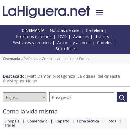
CINEMANÍA:
Noticias de cine
Cartelera
Próximos estrenos
DVD
Avances
Tráilers
Festivales y premios
Actores y actrices
Carteles
Box-office
Cinemanía
> Películas >
Como la vida misma
> Fotos
Destacado:
Matt Damon protagoniza 'La odisea' del cineasta
Christopher Nolan
Como la vida misma
Sinopsis
Comentario
Reparto
Ficha técnica
Fotos
Tráiler