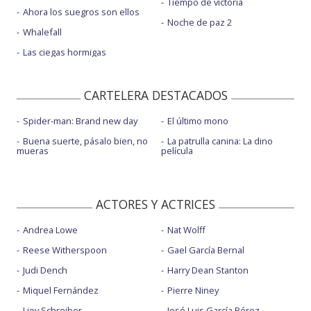
Tiempo de victoria
Ahora los suegros son ellos
Noche de paz 2
Whalefall
Las ciegas hormigas
CARTELERA DESTACADOS
Spider-man: Brand new day
El último mono
Buena suerte, pásalo bien, no
La patrulla canina: La dino
mueras
película
ACTORES Y ACTRICES
Andrea Lowe
Nat Wolff
Reese Witherspoon
Gael García Bernal
Judi Dench
Harry Dean Stanton
Miquel Fernández
Pierre Niney
Liev Schreiber
José Luis García Pérez