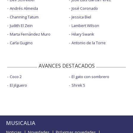
Andrés Almeida
José Coronado
Channing Tatum
Jessica Biel
Judith El Zein
Lambert Wilson
Marta Fernández Muro
Hilary Swank
Carla Gugino
Antonio de la Torre
AVANCES DESTACADOS
Coco 2
El gato con sombrero
El jilguero
Shrek 5
MUSICALIA
Noticias
Novedades
Próximas novedades