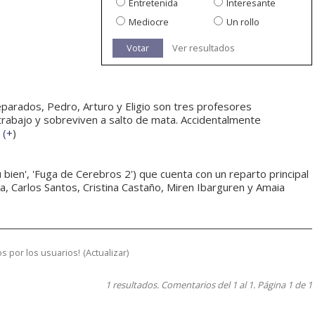
Entretenida
Interesante
Mediocre
Un rollo
Votar
Ver resultados
arados, Pedro, Arturo y Eligio son tres profesores
in trabajo y sobreviven a salto de mata. Accidentalmente
(
+
)
 bien', 'Fuga de Cerebros 2') que cuenta con un reparto principal
a, Carlos Santos, Cristina Castaño, Miren Ibarguren y Amaia
s por los usuarios!
(
Actualizar
)
1 resultados. Comentarios del 1 al 1. Página 1 de 1