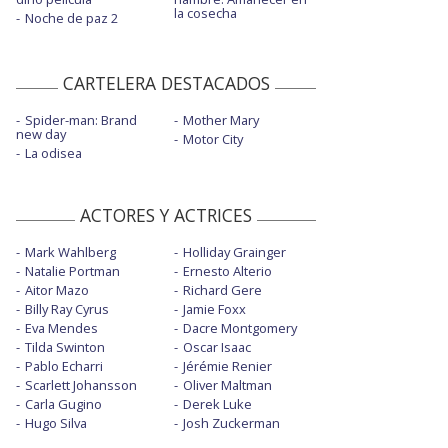
la cosecha
Noche de paz 2
CARTELERA DESTACADOS
Spider-man: Brand
Mother Mary
new day
Motor City
La odisea
ACTORES Y ACTRICES
Mark Wahlberg
Holliday Grainger
Natalie Portman
Ernesto Alterio
Aitor Mazo
Richard Gere
Billy Ray Cyrus
Jamie Foxx
Eva Mendes
Dacre Montgomery
Tilda Swinton
Oscar Isaac
Pablo Echarri
Jérémie Renier
Scarlett Johansson
Oliver Maltman
Carla Gugino
Derek Luke
Hugo Silva
Josh Zuckerman