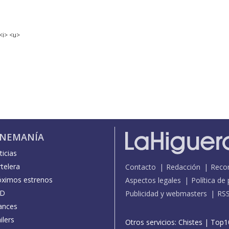
<i> <u>
INEMANÍA
icias
telera
Contacto
Redacción
Reco
óximos estrenos
Aspectos legales
Política de
D
Publicidad y webmasters
RS
ances
ilers
Otros servicios:
Chistes
|
Top1