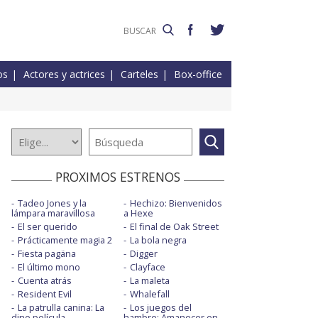
os
Actores y actrices
Carteles
Box-office
PROXIMOS ESTRENOS
Tadeo Jones y la
Hechizo: Bienvenidos
lámpara maravillosa
a Hexe
El ser querido
El final de Oak Street
Prácticamente magia 2
La bola negra
Fiesta pagäna
Digger
El último mono
Clayface
Cuenta atrás
La maleta
Resident Evil
Whalefall
La patrulla canina: La
Los juegos del
dino película
hambre: Amanecer en