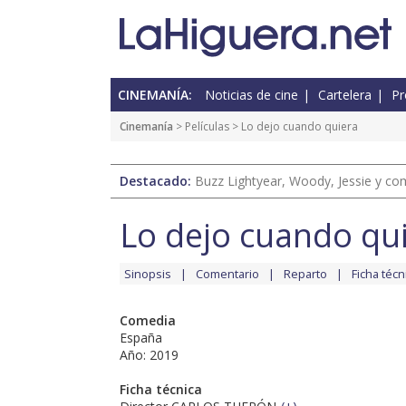
CINEMANÍA:
Noticias de cine
Cartelera
Pr
Cinemanía
> Películas > Lo dejo cuando quiera
Destacado:
Buzz Lightyear, Woody, Jessie y com
Lo dejo cuando qu
Sinopsis
Comentario
Reparto
Ficha técn
Comedia
España
Año: 2019
Ficha técnica