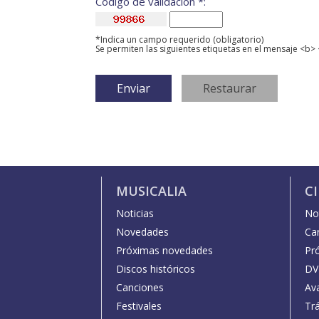
Código de validación *:
*Indica un campo requerido (obligatorio)
Se permiten las siguientes etiquetas en el mensaje <b> 
MUSICALIA
C
Noticias
Not
Novedades
Car
Próximas novedades
Pr
Discos históricos
DV
Canciones
Av
Festivales
Trá