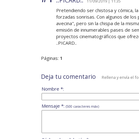
..PICARD..
11/09/2019 | 11:35
Pretendiendo ser chistosa y cómica, la
forzadas sonrisas. Con algunos de los 
avecina", pero sin la chispa de la mism
emisión de innumerables pases de seme
proyectos cinematográficos que ofrezc
..PICARD..
Páginas:
1
Deja tu comentario
Rellena y envía el f
Nombre *:
Mensaje *:
(500 caracteres máx)