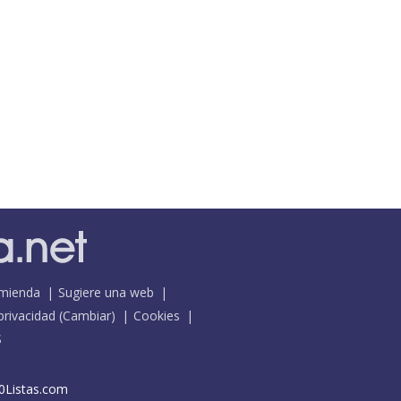
mienda
Sugiere una web
 privacidad
(
Cambiar
)
Cookies
S
0Listas.com