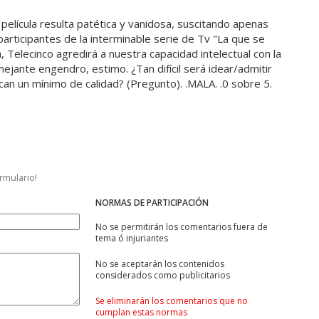
 película resulta patética y vanidosa, suscitando apenas
participantes de la interminable serie de Tv "La que se
a, Telecinco agredirá a nuestra capacidad intelectual con la
jante engendro, estimo. ¿Tan difícil será idear/admitir
an un mínimo de calidad? (Pregunto). .MALA. .0 sobre 5.
ormulario!
NORMAS DE PARTICIPACIÓN
No se permitirán los comentarios fuera de
tema ó injuriantes
No se aceptarán los contenidos
considerados como publicitarios
Se eliminarán los comentarios que no
cumplan estas normas