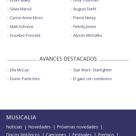
Elsa Pataky
Uma Thurman
Silvia Marsó
August Diehl
Carrie-Anne Moss
Pierre Niney
Matt Schulze
Felicity Jones
Eusebio Poncela
Alyson Michalka
AVANCES DESTACADOS
Ella McCay
Star Wars: Starfighter
Dune: Parte tres
El gato con sombrero
MUSICALIA
Noticias
Novedades
Próximas novedades
Discos históricos
Canciones
Festivales
Premios