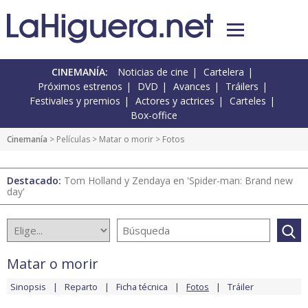
CINEMANÍA:
Noticias de cine
Cartelera
Próximos estrenos
DVD
Avances
Tráilers
Festivales y premios
Actores y actrices
Carteles
Box-office
Cinemanía
> Películas >
Matar o morir
> Fotos
Destacado:
Tom Holland y Zendaya en 'Spider-man: Brand new
day'
Matar o morir
Sinopsis
Reparto
Ficha técnica
Fotos
Tráiler