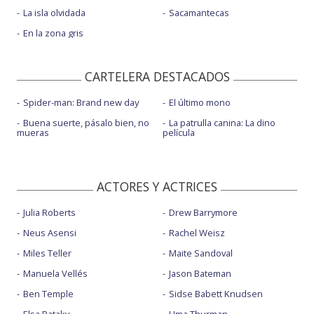
La isla olvidada
Sacamantecas
En la zona gris
CARTELERA DESTACADOS
Spider-man: Brand new day
El último mono
Buena suerte, pásalo bien, no
La patrulla canina: La dino
mueras
película
ACTORES Y ACTRICES
Julia Roberts
Drew Barrymore
Neus Asensi
Rachel Weisz
Miles Teller
Maite Sandoval
Manuela Vellés
Jason Bateman
Ben Temple
Sidse Babett Knudsen