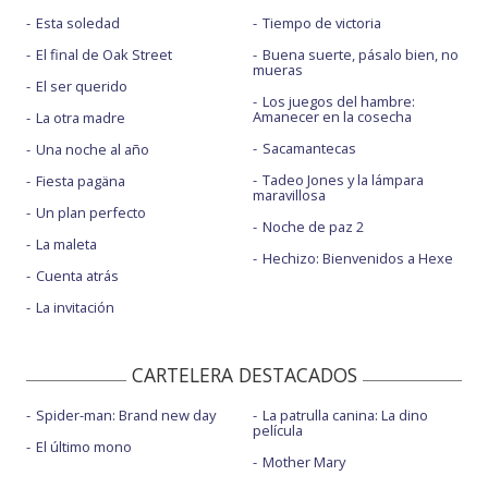
Esta soledad
Tiempo de victoria
El final de Oak Street
Buena suerte, pásalo bien, no
mueras
El ser querido
Los juegos del hambre:
Amanecer en la cosecha
La otra madre
Sacamantecas
Una noche al año
Tadeo Jones y la lámpara
Fiesta pagäna
maravillosa
Un plan perfecto
Noche de paz 2
La maleta
Hechizo: Bienvenidos a Hexe
Cuenta atrás
La invitación
CARTELERA DESTACADOS
Spider-man: Brand new day
La patrulla canina: La dino
película
El último mono
Mother Mary