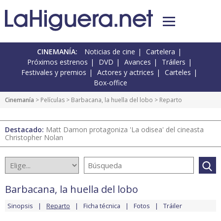
CINEMANÍA:
Noticias de cine
Cartelera
Próximos estrenos
DVD
Avances
Tráilers
Festivales y premios
Actores y actrices
Carteles
Box-office
Cinemanía
> Películas >
Barbacana, la huella del lobo
> Reparto
Destacado:
Matt Damon protagoniza 'La odisea' del cineasta
Christopher Nolan
Barbacana, la huella del lobo
Sinopsis
Reparto
Ficha técnica
Fotos
Tráiler