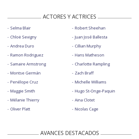
ACTORES Y ACTRICES
Selma Blair
Robert Sheehan
Chloë Sevigny
Juan José Ballesta
Andrea Duro
Cillian Murphy
Ramon Rodriguez
Hans Matheson
Samaire Armstrong
Charlotte Rampling
Montse Germán
Zach Braff
Penélope Cruz
Michelle Williams
Maggie Smith
Hugo St-Onge-Paquin
Mélanie Thierry
Aina Clotet
Oliver Platt
Nicolas Cage
AVANCES DESTACADOS