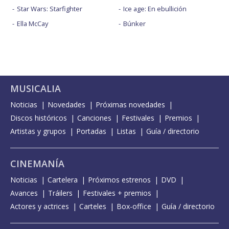
Star Wars: Starfighter
Ice age: En ebullición
Ella McCay
Búnker
MUSICALIA
Noticias
Novedades
Próximas novedades
Discos históricos
Canciones
Festivales
Premios
Artistas y grupos
Portadas
Listas
Guía / directorio
CINEMANÍA
Noticias
Cartelera
Próximos estrenos
DVD
Avances
Tráilers
Festivales + premios
Actores y actrices
Carteles
Box-office
Guía / directorio