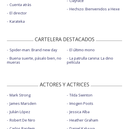
Clayface
Cuenta atrás
Hechizo: Bienvenidos a Hexe
El director
Karateka
CARTELERA DESTACADOS
Spider-man: Brand new day
El último mono
Buena suerte, pásalo bien, no
La patrulla canina: La dino
mueras
película
ACTORES Y ACTRICES
Mark Strong
Tilda Swinton
James Marsden
Imogen Poots
Julián López
Jessica Alba
Robert De Niro
Heather Graham
Carlos Bardem
Daniel Kaluuya