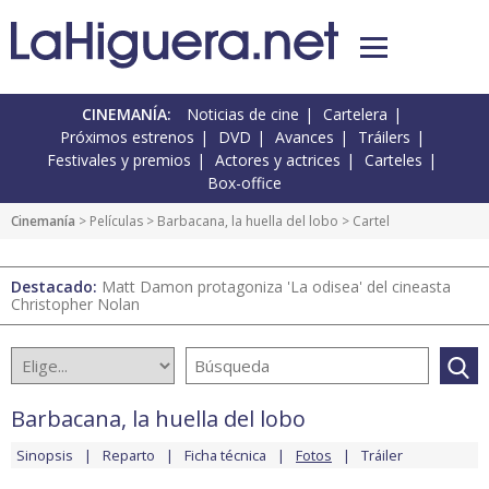
CINEMANÍA:
Noticias de cine
Cartelera
Próximos estrenos
DVD
Avances
Tráilers
Festivales y premios
Actores y actrices
Carteles
Box-office
Cinemanía
> Películas >
Barbacana, la huella del lobo
> Cartel
Destacado:
Matt Damon protagoniza 'La odisea' del cineasta
Christopher Nolan
Barbacana, la huella del lobo
Sinopsis
Reparto
Ficha técnica
Fotos
Tráiler