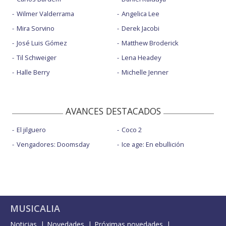
Wilmer Valderrama
Angelica Lee
Mira Sorvino
Derek Jacobi
José Luis Gómez
Matthew Broderick
Til Schweiger
Lena Headey
Halle Berry
Michelle Jenner
AVANCES DESTACADOS
El jilguero
Coco 2
Vengadores: Doomsday
Ice age: En ebullición
MUSICALIA
Noticias
Novedades
Próximas novedades