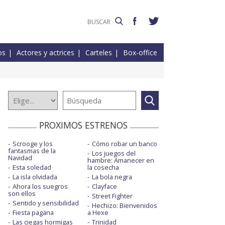
os
Actores y actrices
Carteles
Box-office
PROXIMOS ESTRENOS
Scrooge y los
Cómo robar un banco
fantasmas de la
Los juegos del
Navidad
hambre: Amanecer en
Esta soledad
la cosecha
La isla olvidada
La bola negra
Ahora los suegros
Clayface
son ellos
Street Fighter
Sentido y sensibilidad
Hechizo: Bienvenidos
Fiesta pagäna
a Hexe
Las ciegas hormigas
Trinidad