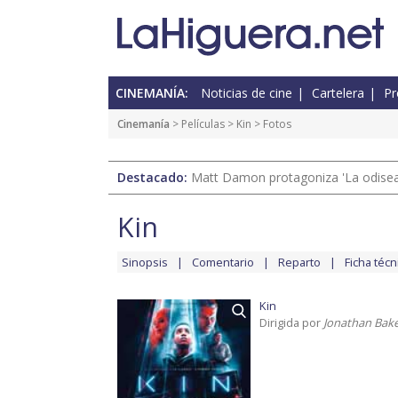
CINEMANÍA:
Noticias de cine
Cartelera
Pr
Cinemanía
> Películas >
Kin
> Fotos
Destacado:
Matt Damon protagoniza 'La odisea'
Kin
Sinopsis
Comentario
Reparto
Ficha técn
Kin
Dirigida por
Jonathan Bake