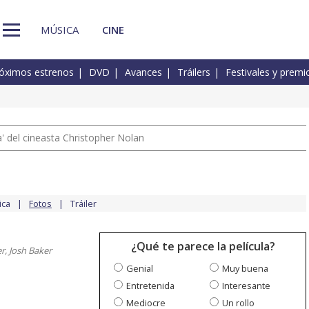
MÚSICA
CINE
óximos estrenos
DVD
Avances
Tráilers
Festivales y premi
 del cineasta Christopher Nolan
ica
Fotos
Tráiler
¿Qué te parece la película?
r, Josh Baker
Genial
Muy buena
Entretenida
Interesante
Mediocre
Un rollo