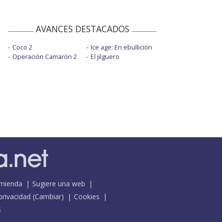
AVANCES DESTACADOS
Coco 2
Ice age: En ebullición
Operación Camarón 2
El jilguero
mienda
Sugiere una web
 privacidad
(
Cambiar
)
Cookies
S