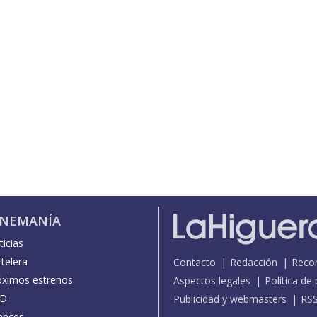
INEMANÍA
icias
telera
Contacto
Redacción
Reco
óximos estrenos
Aspectos legales
Política de
D
Publicidad y webmasters
RS
ances