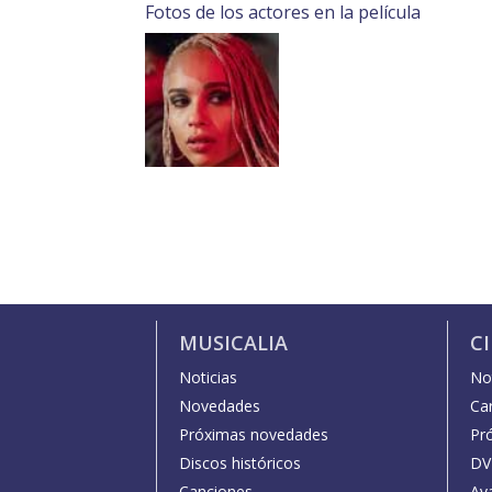
Fotos de los actores en la película
MUSICALIA
C
Noticias
Not
Novedades
Car
Próximas novedades
Pr
Discos históricos
DV
Canciones
Av