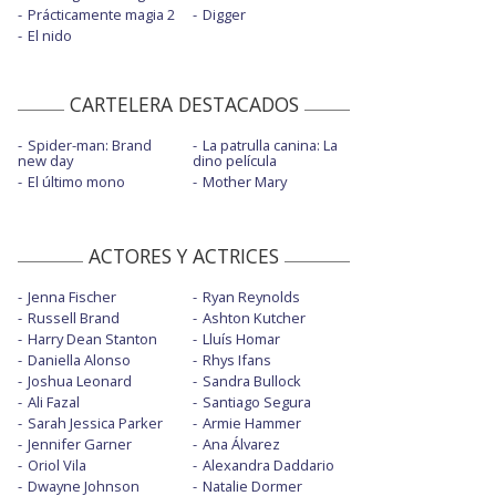
Prácticamente magia 2
Digger
El nido
CARTELERA DESTACADOS
Spider-man: Brand
La patrulla canina: La
new day
dino película
El último mono
Mother Mary
ACTORES Y ACTRICES
Jenna Fischer
Ryan Reynolds
Russell Brand
Ashton Kutcher
Harry Dean Stanton
Lluís Homar
Daniella Alonso
Rhys Ifans
Joshua Leonard
Sandra Bullock
Ali Fazal
Santiago Segura
Sarah Jessica Parker
Armie Hammer
Jennifer Garner
Ana Álvarez
Oriol Vila
Alexandra Daddario
Dwayne Johnson
Natalie Dormer