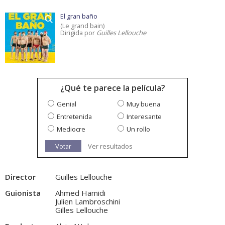
El gran baño
(Le grand bain)
Dirigida por
Guilles Lellouche
¿Qué te parece la película?
Genial
Muy buena
Entretenida
Interesante
Mediocre
Un rollo
Votar
Ver resultados
Director
Guilles Lellouche
Guionista
Ahmed Hamidi
Julien Lambroschini
Gilles Lellouche