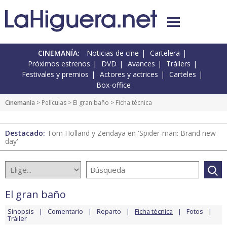
CINEMANÍA:
Noticias de cine
Cartelera
Próximos estrenos
DVD
Avances
Tráilers
Festivales y premios
Actores y actrices
Carteles
Box-office
Cinemanía
> Películas >
El gran baño
> Ficha técnica
Destacado:
Tom Holland y Zendaya en 'Spider-man: Brand new
day'
El gran baño
Sinopsis
Comentario
Reparto
Ficha técnica
Fotos
Tráiler