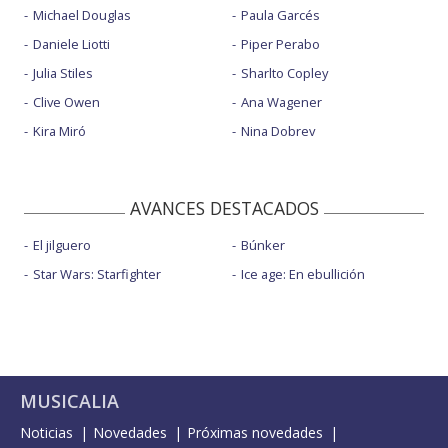
Michael Douglas
Paula Garcés
Daniele Liotti
Piper Perabo
Julia Stiles
Sharlto Copley
Clive Owen
Ana Wagener
Kira Miró
Nina Dobrev
AVANCES DESTACADOS
El jilguero
Búnker
Star Wars: Starfighter
Ice age: En ebullición
MUSICALIA
Noticias
Novedades
Próximas novedades