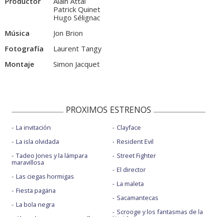
Productor
Alain Attal
Patrick Quinet
Hugo Sélignac
Música
Jon Brion
Fotografía
Laurent Tangy
Montaje
Simon Jacquet
PROXIMOS ESTRENOS
La invitación
Clayface
La isla olvidada
Resident Evil
Tadeo Jones y la lámpara
Street Fighter
maravillosa
El director
Las ciegas hormigas
La maleta
Fiesta pagäna
Sacamantecas
La bola negra
Scrooge y los fantasmas de la