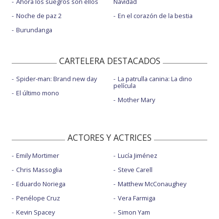
Ahora los suegros son ellos
Navidad
Noche de paz 2
En el corazón de la bestia
Burundanga
CARTELERA DESTACADOS
Spider-man: Brand new day
La patrulla canina: La dino
película
El último mono
Mother Mary
ACTORES Y ACTRICES
Emily Mortimer
Lucía Jiménez
Chris Massoglia
Steve Carell
Eduardo Noriega
Matthew McConaughey
Penélope Cruz
Vera Farmiga
Kevin Spacey
Simon Yam