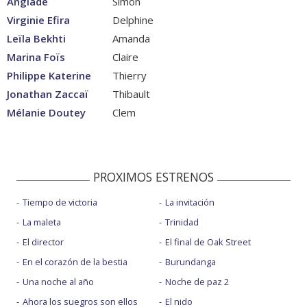
Anglade
Simon
Virginie Efira
Delphine
Leïla Bekhti
Amanda
Marina Foïs
Claire
Philippe Katerine
Thierry
Jonathan Zaccaï
Thibault
Mélanie Doutey
Clem
PROXIMOS ESTRENOS
Tiempo de victoria
La invitación
La maleta
Trinidad
El director
El final de Oak Street
En el corazón de la bestia
Burundanga
Una noche al año
Noche de paz 2
Ahora los suegros son ellos
El nido