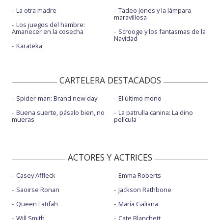
La otra madre
Tadeo Jones y la lámpara
maravillosa
Los juegos del hambre:
Amanecer en la cosecha
Scrooge y los fantasmas de la
Navidad
Karateka
CARTELERA DESTACADOS
Spider-man: Brand new day
El último mono
Buena suerte, pásalo bien, no
La patrulla canina: La dino
mueras
película
ACTORES Y ACTRICES
Casey Affleck
Emma Roberts
Saoirse Ronan
Jackson Rathbone
Queen Latifah
María Galiana
Will Smith
Cate Blanchett