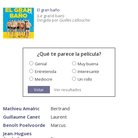
El gran baño
(Le grand bain)
Dirigida por
Guilles Lellouche
¿Qué te parece la película?
Genial
Muy buena
Entretenida
Interesante
Mediocre
Un rollo
Votar
Ver resultados
Mathieu Amalric
Bertrand
Guillaume Canet
Laurent
Benoît Poelvoorde
Marcus
Jean-Hugues