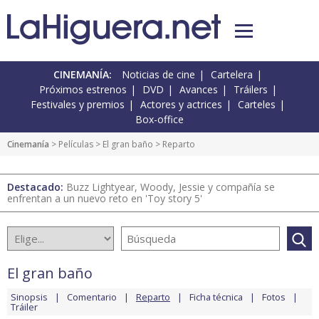
CINEMANÍA:
Noticias de cine
Cartelera
Próximos estrenos
DVD
Avances
Tráilers
Festivales y premios
Actores y actrices
Carteles
Box-office
Cinemanía
> Películas >
El gran baño
> Reparto
Destacado:
Buzz Lightyear, Woody, Jessie y compañía se
enfrentan a un nuevo reto en 'Toy story 5'
El gran baño
Sinopsis
Comentario
Reparto
Ficha técnica
Fotos
Tráiler