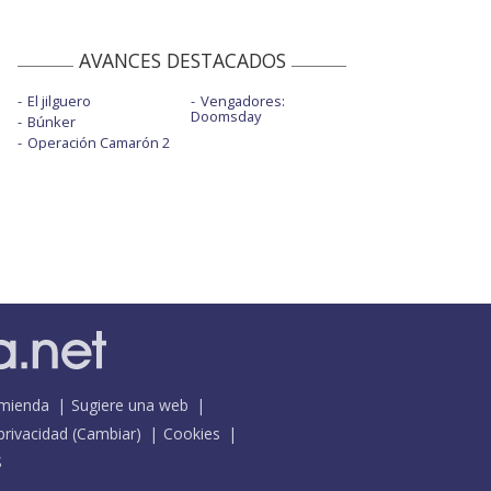
AVANCES DESTACADOS
El jilguero
Vengadores:
Doomsday
Búnker
Operación Camarón 2
mienda
Sugiere una web
 privacidad
(
Cambiar
)
Cookies
S