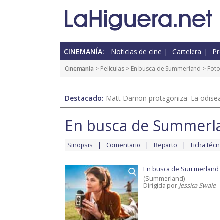
CINEMANÍA:
Noticias de cine
Cartelera
Pr
Cinemanía
> Películas >
En busca de Summerland
> Foto
Destacado:
Matt Damon protagoniza 'La odisea'
En busca de Summerl
Sinopsis
Comentario
Reparto
Ficha técn
En busca de Summerland
(Summerland)
Dirigida por
Jessica Swale