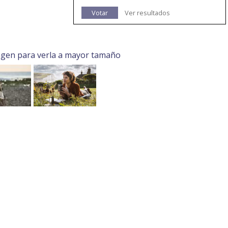
Votar
Ver resultados
agen para verla a mayor tamaño