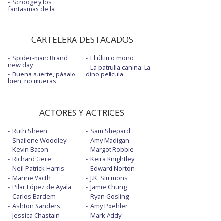
Scrooge y los
fantasmas de la
CARTELERA DESTACADOS
Spider-man: Brand
El último mono
new day
La patrulla canina: La
Buena suerte, pásalo
dino película
bien, no mueras
ACTORES Y ACTRICES
Ruth Sheen
Sam Shepard
Shailene Woodley
Amy Madigan
Kevin Bacon
Margot Robbie
Richard Gere
Keira Knightley
Neil Patrick Harris
Edward Norton
Marine Vacth
J.K. Simmons
Pilar López de Ayala
Jamie Chung
Carlos Bardem
Ryan Gosling
Ashton Sanders
Amy Poehler
Jessica Chastain
Mark Addy