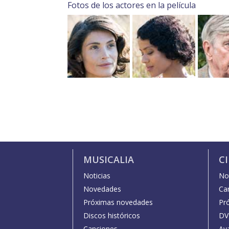
Fotos de los actores en la película
MUSICALIA
C
Noticias
Not
Novedades
Car
Próximas novedades
Pr
Discos históricos
DV
Canciones
Av