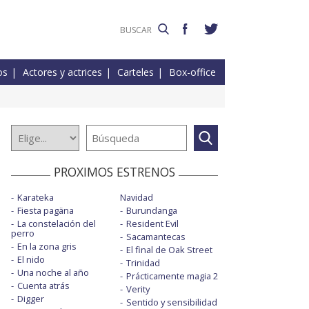
os
Actores y actrices
Carteles
Box-office
PROXIMOS ESTRENOS
Karateka
Navidad
Fiesta pagäna
Burundanga
La constelación del
Resident Evil
perro
Sacamantecas
En la zona gris
El final de Oak Street
El nido
Trinidad
Una noche al año
Prácticamente magia 2
Cuenta atrás
Verity
Digger
Sentido y sensibilidad