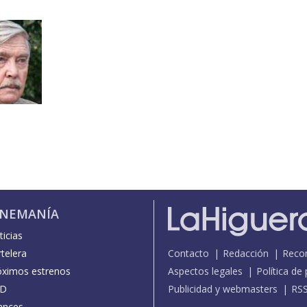
INEMANÍA
icias
telera
Contacto
Redacción
Reco
óximos estrenos
Aspectos legales
Política de
D
Publicidad y webmasters
RS
ances