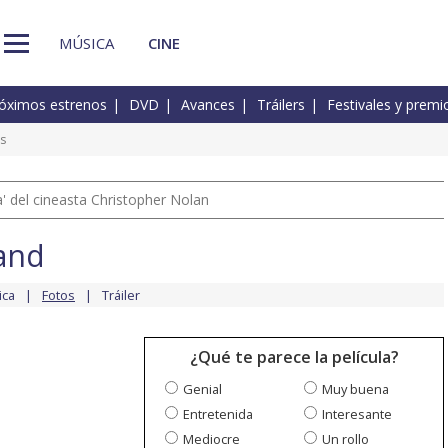
MÚSICA
CINE
óximos estrenos
DVD
Avances
Tráilers
Festivales y premi
s
 del cineasta Christopher Nolan
and
ica
Fotos
Tráiler
¿Qué te parece la película?
Genial
Muy buena
Entretenida
Interesante
Mediocre
Un rollo