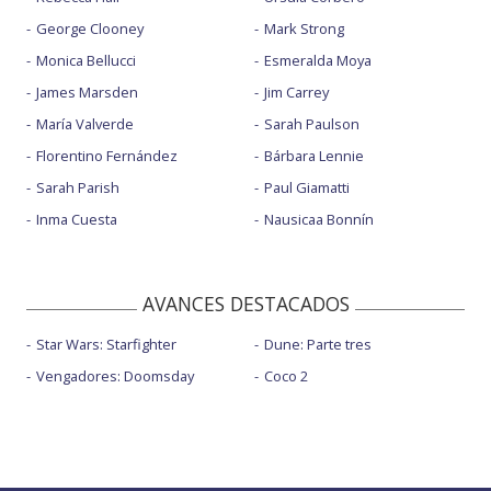
George Clooney
Mark Strong
Monica Bellucci
Esmeralda Moya
James Marsden
Jim Carrey
María Valverde
Sarah Paulson
Florentino Fernández
Bárbara Lennie
Sarah Parish
Paul Giamatti
Inma Cuesta
Nausicaa Bonnín
AVANCES DESTACADOS
Star Wars: Starfighter
Dune: Parte tres
Vengadores: Doomsday
Coco 2