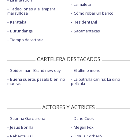
La invitación
La maleta
Tadeo Jones y la lámpara
maravillosa
Cómo robar un banco
Karateka
Resident Evil
Burundanga
Sacamantecas
Tiempo de victoria
CARTELERA DESTACADOS
Spider-man: Brand new day
El último mono
Buena suerte, pásalo bien, no
La patrulla canina: La dino
mueras
película
ACTORES Y ACTRICES
Sabrina Garciarena
Dane Cook
Jesús Bonilla
Megan Fox
Rebecca Hall
Úrsula Corberó