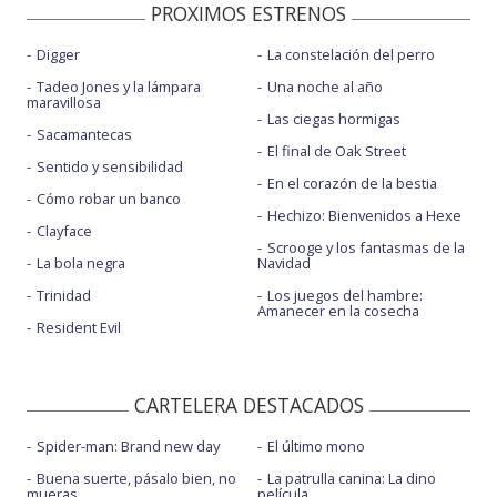
PROXIMOS ESTRENOS
Digger
La constelación del perro
Tadeo Jones y la lámpara
Una noche al año
maravillosa
Las ciegas hormigas
Sacamantecas
El final de Oak Street
Sentido y sensibilidad
En el corazón de la bestia
Cómo robar un banco
Hechizo: Bienvenidos a Hexe
Clayface
Scrooge y los fantasmas de la
La bola negra
Navidad
Trinidad
Los juegos del hambre:
Amanecer en la cosecha
Resident Evil
CARTELERA DESTACADOS
Spider-man: Brand new day
El último mono
Buena suerte, pásalo bien, no
La patrulla canina: La dino
mueras
película