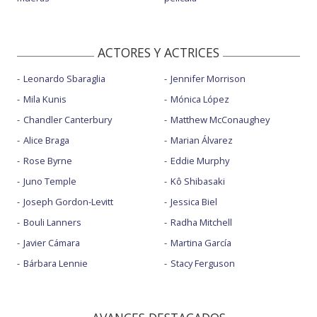
ACTORES Y ACTRICES
Leonardo Sbaraglia
Jennifer Morrison
Mila Kunis
Mónica López
Chandler Canterbury
Matthew McConaughey
Alice Braga
Marian Álvarez
Rose Byrne
Eddie Murphy
Juno Temple
Kô Shibasaki
Joseph Gordon-Levitt
Jessica Biel
Bouli Lanners
Radha Mitchell
Javier Cámara
Martina García
Bárbara Lennie
Stacy Ferguson