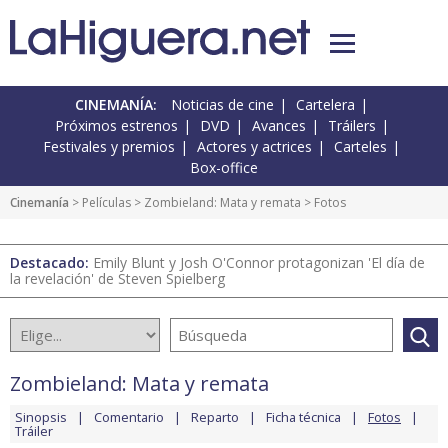
CINEMANÍA:
Noticias de cine
Cartelera
Próximos estrenos
DVD
Avances
Tráilers
Festivales y premios
Actores y actrices
Carteles
Box-office
Cinemanía
> Películas >
Zombieland: Mata y remata
> Fotos
Destacado:
Emily Blunt y Josh O'Connor protagonizan 'El día de
la revelación' de Steven Spielberg
Zombieland: Mata y remata
Sinopsis
Comentario
Reparto
Ficha técnica
Fotos
Tráiler