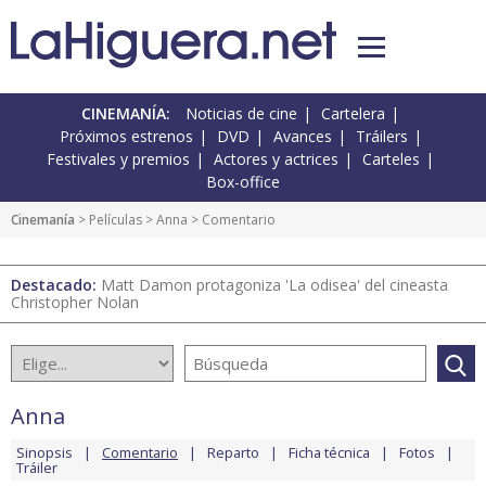
CINEMANÍA:
Noticias de cine
Cartelera
Próximos estrenos
DVD
Avances
Tráilers
Festivales y premios
Actores y actrices
Carteles
Box-office
Cinemanía
> Películas >
Anna
> Comentario
Destacado:
Matt Damon protagoniza 'La odisea' del cineasta
Christopher Nolan
Anna
Sinopsis
Comentario
Reparto
Ficha técnica
Fotos
Tráiler