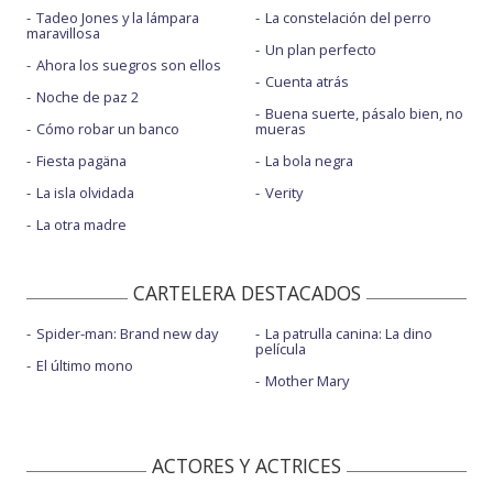
Tadeo Jones y la lámpara
La constelación del perro
maravillosa
Un plan perfecto
Ahora los suegros son ellos
Cuenta atrás
Noche de paz 2
Buena suerte, pásalo bien, no
Cómo robar un banco
mueras
Fiesta pagäna
La bola negra
La isla olvidada
Verity
La otra madre
CARTELERA DESTACADOS
Spider-man: Brand new day
La patrulla canina: La dino
película
El último mono
Mother Mary
ACTORES Y ACTRICES