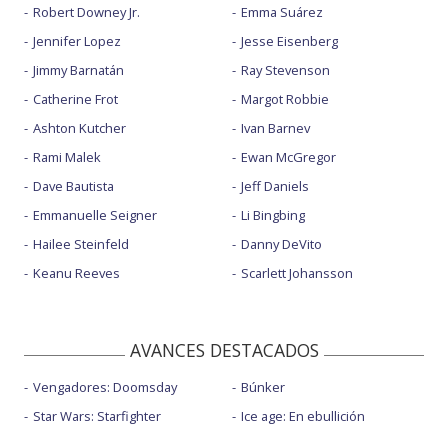
Robert Downey Jr.
Emma Suárez
Jennifer Lopez
Jesse Eisenberg
Jimmy Barnatán
Ray Stevenson
Catherine Frot
Margot Robbie
Ashton Kutcher
Ivan Barnev
Rami Malek
Ewan McGregor
Dave Bautista
Jeff Daniels
Emmanuelle Seigner
Li Bingbing
Hailee Steinfeld
Danny DeVito
Keanu Reeves
Scarlett Johansson
AVANCES DESTACADOS
Vengadores: Doomsday
Búnker
Star Wars: Starfighter
Ice age: En ebullición