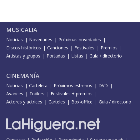
MUSICALIA
Noticias
Novedades
Próximas novedades
Discos históricos
Canciones
Festivales
Premios
Artistas y grupos
Portadas
Listas
Guía / directorio
CINEMANÍA
Noticias
Cartelera
Próximos estrenos
DVD
Avances
Tráilers
Festivales + premios
Actores y actrices
Carteles
Box-office
Guía / directorio
Contacto
Redacción
Recomienda
Sugiere una web