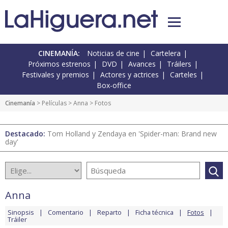
CINEMANÍA:
Noticias de cine
Cartelera
Próximos estrenos
DVD
Avances
Tráilers
Festivales y premios
Actores y actrices
Carteles
Box-office
Cinemanía
> Películas >
Anna
> Fotos
Destacado:
Tom Holland y Zendaya en 'Spider-man: Brand new
day'
Anna
Sinopsis
Comentario
Reparto
Ficha técnica
Fotos
Tráiler