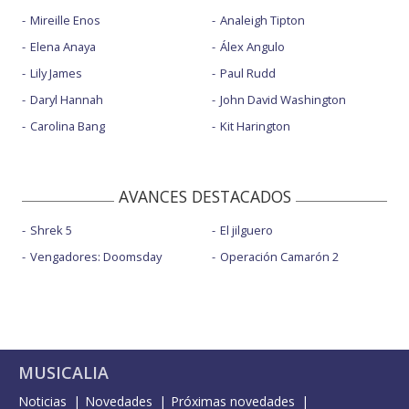
Mireille Enos
Analeigh Tipton
Elena Anaya
Álex Angulo
Lily James
Paul Rudd
Daryl Hannah
John David Washington
Carolina Bang
Kit Harington
AVANCES DESTACADOS
Shrek 5
El jilguero
Vengadores: Doomsday
Operación Camarón 2
MUSICALIA
Noticias
Novedades
Próximas novedades