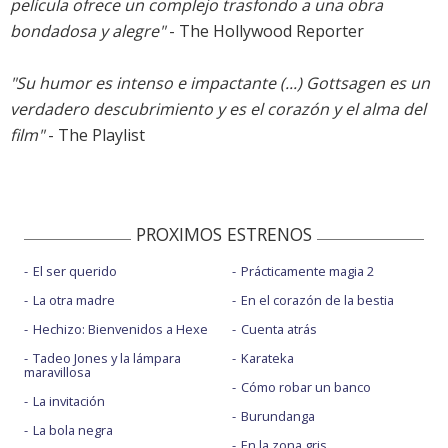
película ofrece un complejo trasfondo a una obra
bondadosa y alegre"
- The Hollywood Reporter
"Su humor es intenso e impactante (...) Gottsagen es un
verdadero descubrimiento y es el corazón y el alma del
film"
- The Playlist
PROXIMOS ESTRENOS
El ser querido
Prácticamente magia 2
La otra madre
En el corazón de la bestia
Hechizo: Bienvenidos a Hexe
Cuenta atrás
Tadeo Jones y la lámpara
Karateka
maravillosa
Cómo robar un banco
La invitación
Burundanga
La bola negra
En la zona gris