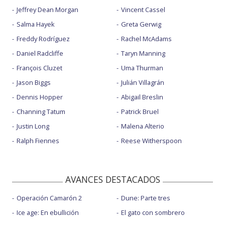
Jeffrey Dean Morgan
Vincent Cassel
Salma Hayek
Greta Gerwig
Freddy Rodríguez
Rachel McAdams
Daniel Radcliffe
Taryn Manning
François Cluzet
Uma Thurman
Jason Biggs
Julián Villagrán
Dennis Hopper
Abigail Breslin
Channing Tatum
Patrick Bruel
Justin Long
Malena Alterio
Ralph Fiennes
Reese Witherspoon
AVANCES DESTACADOS
Operación Camarón 2
Dune: Parte tres
Ice age: En ebullición
El gato con sombrero