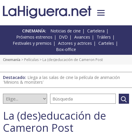
CINEMANÍA:
Noticias de cine
Cartelera
Próximos estrenos
DVD
Avances
Tráilers
Festivales y premios
Actores y actrices
Carteles
Box-office
Cinemanía
> Películas > La (des)educación de Cameron Post
Destacado:
Llega a las salas de cine la película de animación
'Minions & monsters'
La (des)educación de
Cameron Post