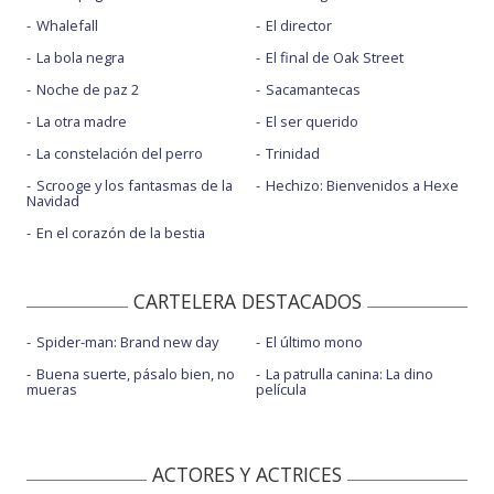
Whalefall
El director
La bola negra
El final de Oak Street
Noche de paz 2
Sacamantecas
La otra madre
El ser querido
La constelación del perro
Trinidad
Scrooge y los fantasmas de la
Hechizo: Bienvenidos a Hexe
Navidad
En el corazón de la bestia
CARTELERA DESTACADOS
Spider-man: Brand new day
El último mono
Buena suerte, pásalo bien, no
La patrulla canina: La dino
mueras
película
ACTORES Y ACTRICES