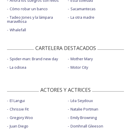
Ahora los suegros son ellos
Esta soledad
Cómo robar un banco
Sacamantecas
Tadeo Jones y la lámpara
La otra madre
maravillosa
Whalefall
CARTELERA DESTACADOS
Spider-man: Brand new day
Mother Mary
La odisea
Motor City
ACTORES Y ACTRICES
El Langui
Léa Seydoux
Chrissie Fit
Natalie Portman
Gregory Woo
Emily Browning
Juan Diego
Domhnall Gleeson