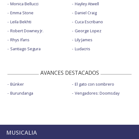
Monica Bellucci
Hayley Atwell
Emma Stone
Daniel Craig
Leïla Bekhti
Cuca Escribano
Robert Downey Jr.
George Lopez
Rhys Ifans
Lily James
Santiago Segura
Ludacris
AVANCES DESTACADOS
Búnker
El gato con sombrero
Burundanga
Vengadores: Doomsday
MUSICALIA