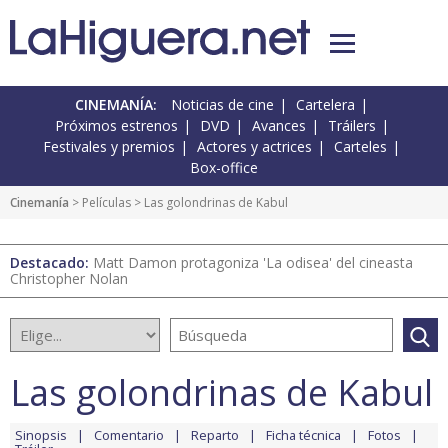
CINEMANÍA:
Noticias de cine
Cartelera
Próximos estrenos
DVD
Avances
Tráilers
Festivales y premios
Actores y actrices
Carteles
Box-office
Cinemanía
> Películas > Las golondrinas de Kabul
Destacado:
Matt Damon protagoniza 'La odisea' del cineasta
Christopher Nolan
Las golondrinas de Kabul
Sinopsis
Comentario
Reparto
Ficha técnica
Fotos