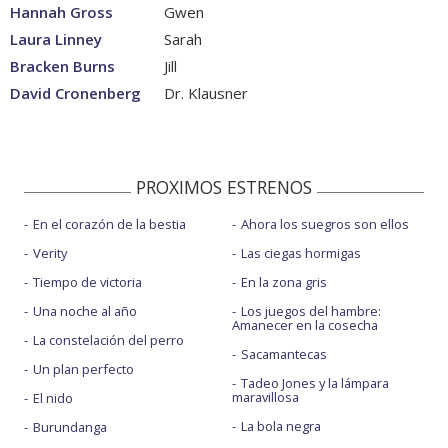
Hannah Gross
Gwen
Laura Linney
Sarah
Bracken Burns
Jill
David Cronenberg
Dr. Klausner
PROXIMOS ESTRENOS
En el corazón de la bestia
Ahora los suegros son ellos
Verity
Las ciegas hormigas
Tiempo de victoria
En la zona gris
Una noche al año
Los juegos del hambre:
Amanecer en la cosecha
La constelación del perro
Sacamantecas
Un plan perfecto
Tadeo Jones y la lámpara
maravillosa
El nido
La bola negra
Burundanga