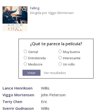
Falling
Dirigida por
Viggo Mortensen
¿Qué te parece la película?
Genial
Muy buena
Entretenida
Interesante
Mediocre
Un rollo
Votar
Ver resultados
Lance Henriksen
Willis
Viggo Mortensen
John Peterson
Terry Chen
Eric
Sverrir Gudnason
Willis