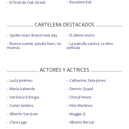
Resident Evil
El final de Oak Street
CARTELERA DESTACADOS
Spider-man: Brand new day
El último mono
Buena suerte, pásalo bien, no
La patrulla canina: La dino
mueras
película
ACTORES Y ACTRICES
Lucía Jiménez
Catherine Zeta-Jones
María Valverde
Dennis Quaid
Verónica Echegui
Cheryl Hines
Carter Jenkins
Fele Martínez
Alberto San Juan
Maggie Q
Clara Lago
Alberto Berzal