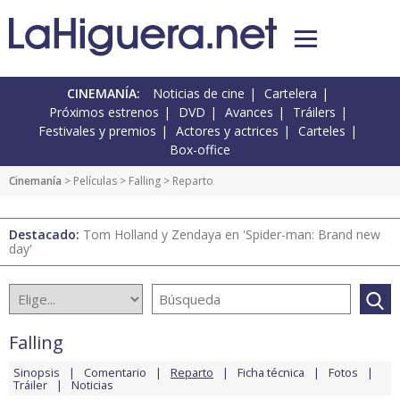
CINEMANÍA:
Noticias de cine
Cartelera
Próximos estrenos
DVD
Avances
Tráilers
Festivales y premios
Actores y actrices
Carteles
Box-office
Cinemanía
> Películas >
Falling
> Reparto
Destacado:
Tom Holland y Zendaya en 'Spider-man: Brand new
day'
Falling
Sinopsis
Comentario
Reparto
Ficha técnica
Fotos
Tráiler
Noticias