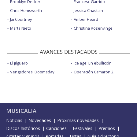
Brooklyn Decker
Francesc Garrido
Chris Hemsworth
Jessica Chastain
Jai Courtney
Amber Heard
Marta Nieto
Christina Rosenvinge
AVANCES DESTACADOS
El jilguero
Ice age: En ebullición
Vengadores: Doomsday
Operación Camarón 2
MUSICALIA
Noticias
Novedades
Próximas novedades
Discos históricos
Canciones
Festivales
Premios
Artistas y grupos
Portadas
Listas
Guía / directorio