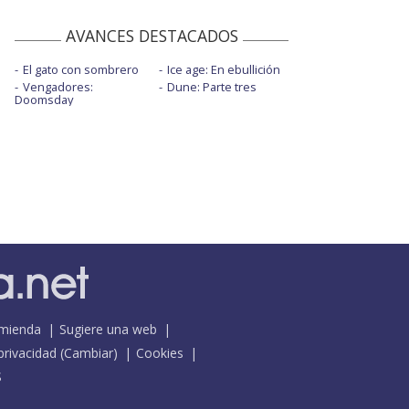
AVANCES DESTACADOS
El gato con sombrero
Ice age: En ebullición
Vengadores:
Dune: Parte tres
Doomsday
mienda
Sugiere una web
 privacidad
(
Cambiar
)
Cookies
S