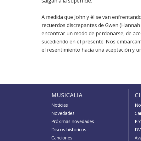
salgan a la superficie.
A medida que John y él se van enfrentand
recuerdos discrepantes de Gwen (Hannah G
encontrar un modo de perdonarse, de acep
sucediendo en el presente. Nos embarcamos 
el resentimiento hacia una aceptación y 
MUSICALIA
C
Noticias
Not
Novedades
Car
Próximas novedades
Pr
Discos históricos
DV
Canciones
Av