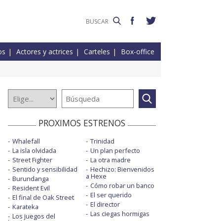
os
Actores y actrices
Carteles
Box-office
PROXIMOS ESTRENOS
Whalefall
Trinidad
La isla olvidada
Un plan perfecto
Street Fighter
La otra madre
Sentido y sensibilidad
Hechizo: Bienvenidos
a Hexe
Burundanga
Cómo robar un banco
Resident Evil
El ser querido
El final de Oak Street
El director
Karateka
Las ciegas hormigas
Los juegos del