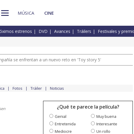
MÚSICA
CINE
óximos estrenos
DVD
Avances
Tráilers
Festivales y premi
pañía se enfrentan a un nuevo reto en 'Toy story 5'
ica
Fotos
Tráiler
Noticias
¿Qué te parece la película?
sen
Genial
Muy buena
Entretenida
Interesante
Mediocre
Un rollo