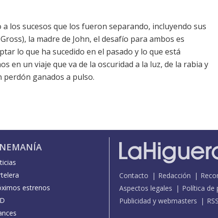
o a los sucesos que los fueron separando, incluyendo sus
ross), la madre de John, el desafío para ambos es
tar lo que ha sucedido en el pasado y lo que está
en un viaje que va de la oscuridad a la luz, de la rabia y
un perdón ganados a pulso.
INEMANÍA
icias
telera
Contacto
Redacción
Reco
óximos estrenos
Aspectos legales
Política de
D
Publicidad y webmasters
RS
ances