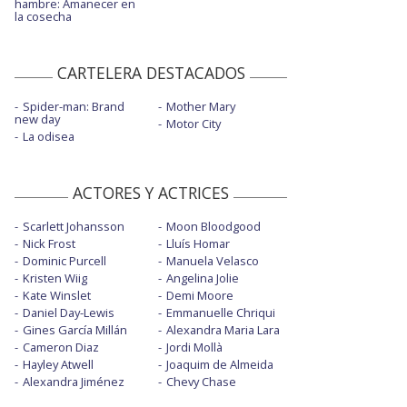
hambre: Amanecer en
la cosecha
CARTELERA DESTACADOS
Spider-man: Brand
Mother Mary
new day
Motor City
La odisea
ACTORES Y ACTRICES
Scarlett Johansson
Moon Bloodgood
Nick Frost
Lluís Homar
Dominic Purcell
Manuela Velasco
Kristen Wiig
Angelina Jolie
Kate Winslet
Demi Moore
Daniel Day-Lewis
Emmanuelle Chriqui
Gines García Millán
Alexandra Maria Lara
Cameron Diaz
Jordi Mollà
Hayley Atwell
Joaquim de Almeida
Alexandra Jiménez
Chevy Chase