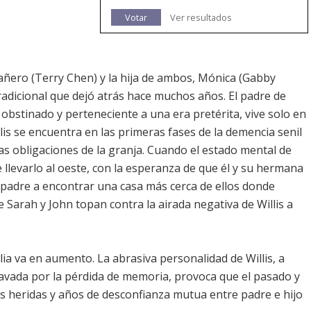
Votar
Ver resultados
ñero (Terry Chen) y la hija de ambos, Mónica (Gabby
l tradicional que dejó atrás hace muchos años. El padre de
obstinado y perteneciente a una era pretérita, vive solo en
illis se encuentra en las primeras fases de la demencia senil
 las obligaciones de la granja. Cuando el estado mental de
e llevarlo al oeste, con la esperanza de que él y su hermana
 padre a encontrar una casa más cerca de ellos donde
 Sarah y John topan contra la airada negativa de Willis a
milia va en aumento. La abrasiva personalidad de Willis, a
gravada por la pérdida de memoria, provoca que el pasado y
jas heridas y años de desconfianza mutua entre padre e hijo