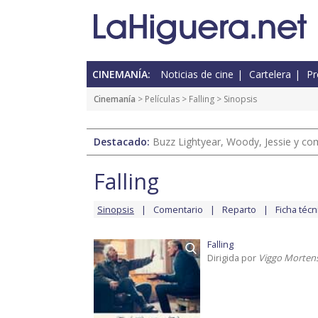
CINEMANÍA:
Noticias de cine
Cartelera
Pr
Cinemanía
> Películas >
Falling
> Sinopsis
Destacado:
Buzz Lightyear, Woody, Jessie y com
Falling
Sinopsis
Comentario
Reparto
Ficha técn
Falling
Dirigida por
Viggo Morten