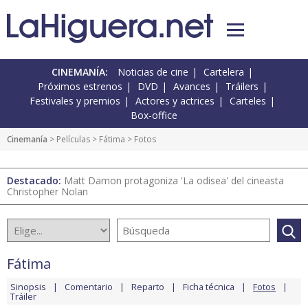
CINEMANÍA:
Noticias de cine
Cartelera
Próximos estrenos
DVD
Avances
Tráilers
Festivales y premios
Actores y actrices
Carteles
Box-office
Cinemanía
> Películas >
Fátima
> Fotos
Destacado:
Matt Damon protagoniza 'La odisea' del cineasta
Christopher Nolan
Fátima
Sinopsis
Comentario
Reparto
Ficha técnica
Fotos
Tráiler