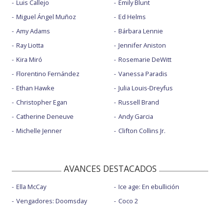
Luis Callejo
Emily Blunt
Miguel Ángel Muñoz
Ed Helms
Amy Adams
Bárbara Lennie
Ray Liotta
Jennifer Aniston
Kira Miró
Rosemarie DeWitt
Florentino Fernández
Vanessa Paradis
Ethan Hawke
Julia Louis-Dreyfus
Christopher Egan
Russell Brand
Catherine Deneuve
Andy Garcia
Michelle Jenner
Clifton Collins Jr.
AVANCES DESTACADOS
Ella McCay
Ice age: En ebullición
Vengadores: Doomsday
Coco 2