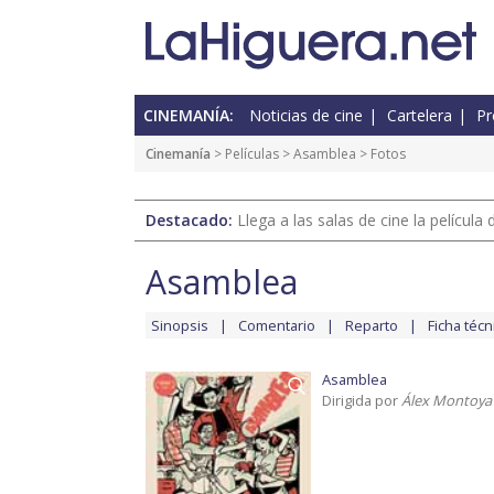
CINEMANÍA:
Noticias de cine
Cartelera
Pr
Cinemanía
> Películas >
Asamblea
> Fotos
Destacado:
Llega a las salas de cine la películ
Asamblea
Sinopsis
Comentario
Reparto
Ficha técn
Asamblea
Dirigida por
Álex Montoya