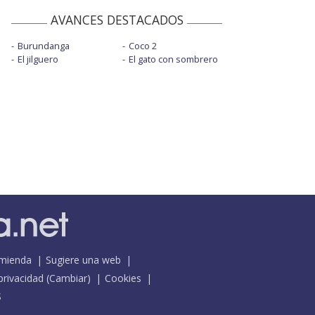
AVANCES DESTACADOS
Burundanga
Coco 2
El jilguero
El gato con sombrero
mienda
Sugiere una web
 privacidad
(
Cambiar
)
Cookies
S