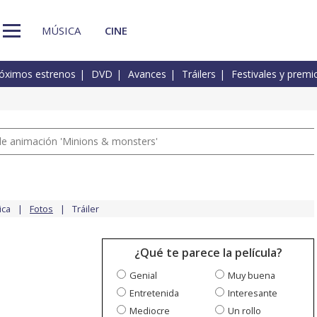
MÚSICA
CINE
óximos estrenos
DVD
Avances
Tráilers
Festivales y premi
a de animación 'Minions & monsters'
ica
Fotos
Tráiler
¿Qué te parece la película?
Genial
Muy buena
Entretenida
Interesante
Mediocre
Un rollo