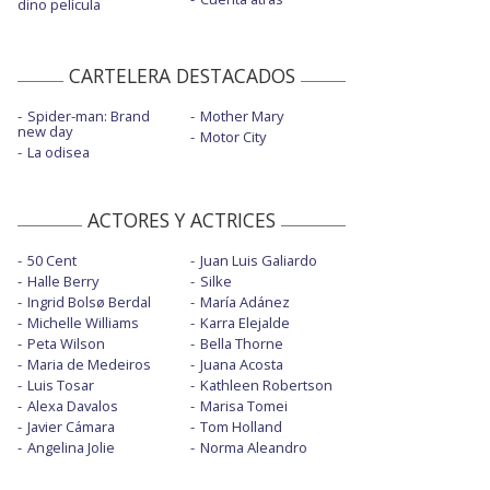
dino película
CARTELERA DESTACADOS
Spider-man: Brand
Mother Mary
new day
Motor City
La odisea
ACTORES Y ACTRICES
50 Cent
Juan Luis Galiardo
Halle Berry
Silke
Ingrid Bolsø Berdal
María Adánez
Michelle Williams
Karra Elejalde
Peta Wilson
Bella Thorne
Maria de Medeiros
Juana Acosta
Luis Tosar
Kathleen Robertson
Alexa Davalos
Marisa Tomei
Javier Cámara
Tom Holland
Angelina Jolie
Norma Aleandro