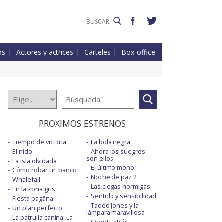
os
Actores y actrices
Carteles
Box-office
PROXIMOS ESTRENOS
Tiempo de victoria
La bola negra
El nido
Ahora los suegros
son ellos
La isla olvidada
El último mono
Cómo robar un banco
Noche de paz 2
Whalefall
Las ciegas hormigas
En la zona gris
Sentido y sensibilidad
Fiesta pagäna
Tadeo Jones y la
Un plan perfecto
lámpara maravillosa
La patrulla canina: La
Cuenta atrás