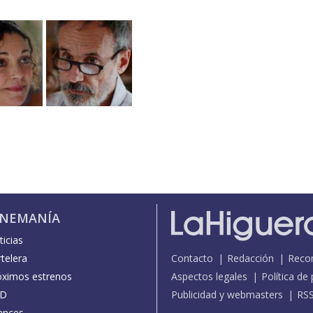
INEMANÍA
icias
telera
Contacto
Redacción
Reco
óximos estrenos
Aspectos legales
Política de
D
Publicidad y webmasters
RS
ances