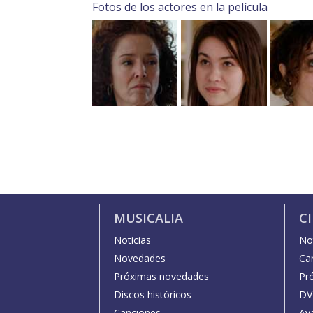
Fotos de los actores en la película
MUSICALIA
C
Noticias
Not
Novedades
Car
Próximas novedades
Pr
Discos históricos
DV
Canciones
Av