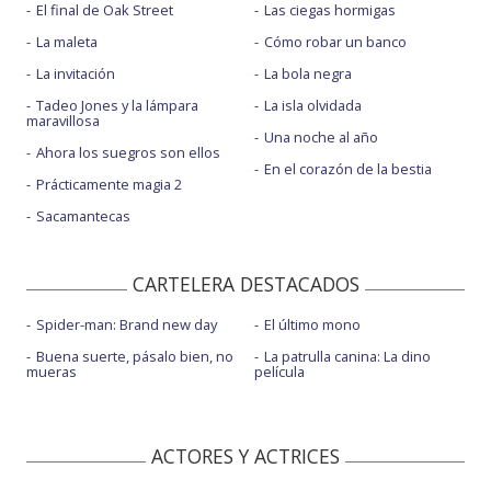
El final de Oak Street
Las ciegas hormigas
La maleta
Cómo robar un banco
La invitación
La bola negra
Tadeo Jones y la lámpara
La isla olvidada
maravillosa
Una noche al año
Ahora los suegros son ellos
En el corazón de la bestia
Prácticamente magia 2
Sacamantecas
CARTELERA DESTACADOS
Spider-man: Brand new day
El último mono
Buena suerte, pásalo bien, no
La patrulla canina: La dino
mueras
película
ACTORES Y ACTRICES