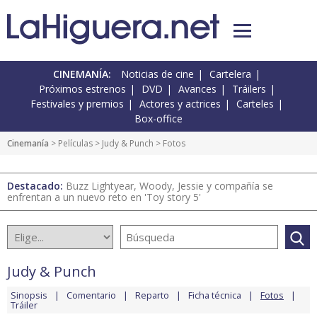
CINEMANÍA:
Noticias de cine
Cartelera
Próximos estrenos
DVD
Avances
Tráilers
Festivales y premios
Actores y actrices
Carteles
Box-office
Cinemanía
> Películas >
Judy & Punch
> Fotos
Destacado:
Buzz Lightyear, Woody, Jessie y compañía se
enfrentan a un nuevo reto en 'Toy story 5'
Judy & Punch
Sinopsis
Comentario
Reparto
Ficha técnica
Fotos
Tráiler