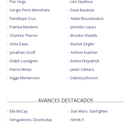
Paz Vega
Léa Seydoux
Sergio Peris-Mencheta
Dave Bautista
Penélope Cruz
Adam Bousdoukos
Patricia Montero
Jennifer Lopez
Charlize Theron
Brooke Shields
Viola Davis
Rachel Zegler
Jonathan Groff
Ashton Kutcher
Dolph Lundgren
Emma Fitzpatrick
Pierre Niney
Javier Cámara
Viggo Mortensen
Dakota Johnson
AVANCES DESTACADOS
Ella McCay
Star Wars: Starfighter
Vengadores: Doomsday
Shrek 5