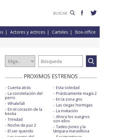
os
Actores y actrices
Carteles
Box-office
PROXIMOS ESTRENOS
Cuenta atrás
Esta soledad
La constelación del
Prácticamente magia 2
perro
En la zona gris
Whalefall
Las ciegas hormigas
En el corazón de la
La invitación
bestia
Ahora los suegros
Trinidad
son ellos
Noche de paz 2
Tadeo Jones y la
El ser querido
lámpara maravillosa
Los juegos del
Sacamantecas