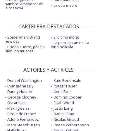
hambre: Amanecer en
La otra madre
la cosecha
CARTELERA DESTACADOS
Spider-man: Brand
El último mono
new day
La patrulla canina: La
Buena suerte, pásalo
dino película
bien, no mueras
ACTORES Y ACTRICES
Denzel Washington
Kate Beckinsale
Evangeline Lilly
Rutger Hauer
Danny Huston
Anna Faris
George Clooney
Dominic Cooper
Oscar Isaac
Elijah Wood
Maxi Iglesias
Justin Long
Cécile de France
Daniel Grao
Adolfo Fernández
Nicolas Giraud
Mary Steenburgen
Reese Witherspoon
Halle Berry
Arielle Kebbel