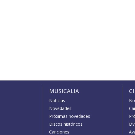
MUSICALIA
C
Noticias
Not
Novedades
Car
Próximas novedades
Pr
Discos históricos
DV
Canciones
Av