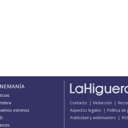
INEMANÍA
icias
telera
Contacto
Redacción
Reco
óximos estrenos
Aspectos legales
Política de
D
Publicidad y webmasters
RS
ances