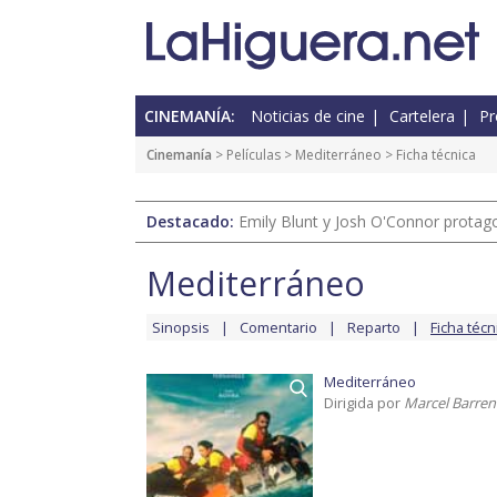
CINEMANÍA:
Noticias de cine
Cartelera
Pr
Cinemanía
> Películas >
Mediterráneo
> Ficha técnica
Destacado:
Emily Blunt y Josh O'Connor protagon
Mediterráneo
Sinopsis
Comentario
Reparto
Ficha técn
Mediterráneo
Dirigida por
Marcel Barren