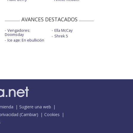
AVANCES DESTACADOS
Vengadores:
Ella McCay
Doomsday
Shrek 5
Ice age: En ebullición
mienda
Sugiere una web
 privacidad
(
Cambiar
)
Cookies
S