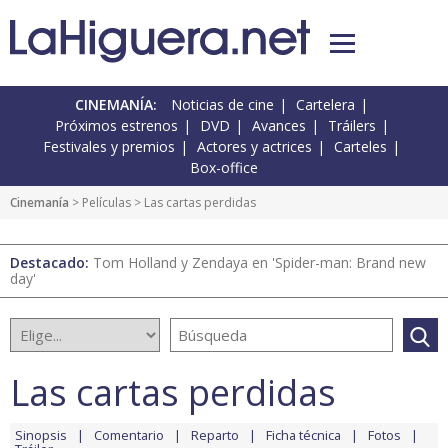
CINEMANÍA:
Noticias de cine
Cartelera
Próximos estrenos
DVD
Avances
Tráilers
Festivales y premios
Actores y actrices
Carteles
Box-office
Cinemanía
> Películas > Las cartas perdidas
Destacado:
Tom Holland y Zendaya en 'Spider-man: Brand new
day'
Las cartas perdidas
Sinopsis
Comentario
Reparto
Ficha técnica
Fotos