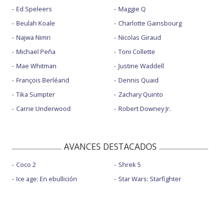
Ed Speleers
Maggie Q
Beulah Koale
Charlotte Gainsbourg
Najwa Nimri
Nicolas Giraud
Michael Peña
Toni Collette
Mae Whitman
Justine Waddell
François Berléand
Dennis Quaid
Tika Sumpter
Zachary Quinto
Carrie Underwood
Robert Downey Jr.
AVANCES DESTACADOS
Coco 2
Shrek 5
Ice age: En ebullición
Star Wars: Starfighter