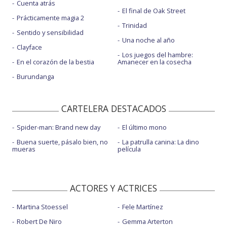
Cuenta atrás
El final de Oak Street
Prácticamente magia 2
Trinidad
Sentido y sensibilidad
Una noche al año
Clayface
Los juegos del hambre:
En el corazón de la bestia
Amanecer en la cosecha
Burundanga
CARTELERA DESTACADOS
Spider-man: Brand new day
El último mono
Buena suerte, pásalo bien, no
La patrulla canina: La dino
mueras
película
ACTORES Y ACTRICES
Martina Stoessel
Fele Martínez
Robert De Niro
Gemma Arterton