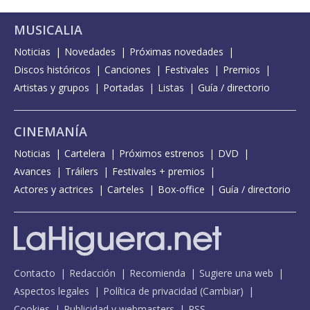
MUSICALIA
Noticias
Novedades
Próximas novedades
Discos históricos
Canciones
Festivales
Premios
Artistas y grupos
Portadas
Listas
Guía / directorio
CINEMANÍA
Noticias
Cartelera
Próximos estrenos
DVD
Avances
Tráilers
Festivales + premios
Actores y actrices
Carteles
Box-office
Guía / directorio
Contacto
Redacción
Recomienda
Sugiere una web
Aspectos legales
Política de privacidad
(
Cambiar
)
Cookies
Publicidad y webmasters
RSS