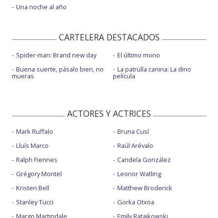
Una noche al año
CARTELERA DESTACADOS
Spider-man: Brand new day
El último mono
Buena suerte, pásalo bien, no
La patrulla canina: La dino
mueras
película
ACTORES Y ACTRICES
Mark Ruffalo
Bruna Cusí
Lluís Marco
Raúl Arévalo
Ralph Fiennes
Candela González
Grégory Montel
Leonor Watling
Kristen Bell
Matthew Broderick
Stanley Tucci
Gorka Otxoa
Margo Martindale
Emily Ratajkowski