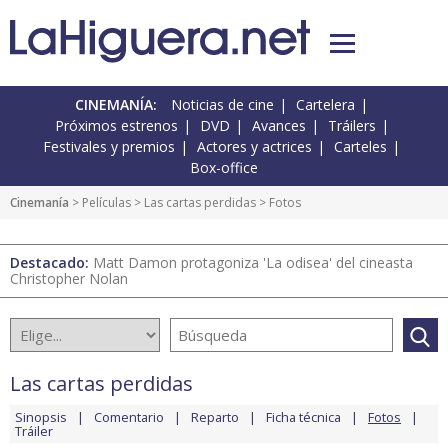
CINEMANÍA:
Noticias de cine
Cartelera
Próximos estrenos
DVD
Avances
Tráilers
Festivales y premios
Actores y actrices
Carteles
Box-office
Cinemanía
> Películas >
Las cartas perdidas
> Fotos
Destacado:
Matt Damon protagoniza 'La odisea' del cineasta
Christopher Nolan
Las cartas perdidas
Sinopsis
Comentario
Reparto
Ficha técnica
Fotos
Tráiler