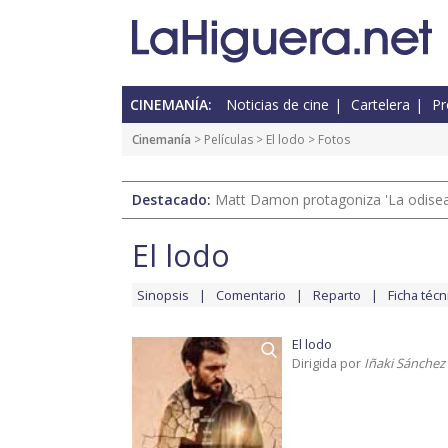
CINEMANÍA:
Noticias de cine
Cartelera
Pr
Cinemanía
> Películas >
El lodo
> Fotos
Destacado:
Matt Damon protagoniza 'La odisea'
El lodo
Sinopsis
Comentario
Reparto
Ficha técn
El lodo
Dirigida por
Iñaki Sánchez