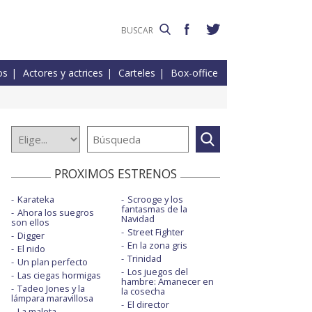
os
Actores y actrices
Carteles
Box-office
PROXIMOS ESTRENOS
Karateka
Scrooge y los
fantasmas de la
Ahora los suegros
Navidad
son ellos
Street Fighter
Digger
En la zona gris
El nido
Trinidad
Un plan perfecto
Los juegos del
Las ciegas hormigas
hambre: Amanecer en
Tadeo Jones y la
la cosecha
lámpara maravillosa
El director
La maleta