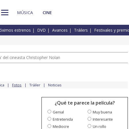
MÚSICA
CINE
óximos estrenos
DVD
Avances
Tráilers
Festivales y premi
 del cineasta Christopher Nolan
ica
Fotos
Tráiler
Noticias
¿Qué te parece la película?
Genial
Muy buena
Entretenida
Interesante
Mediocre
Un rollo