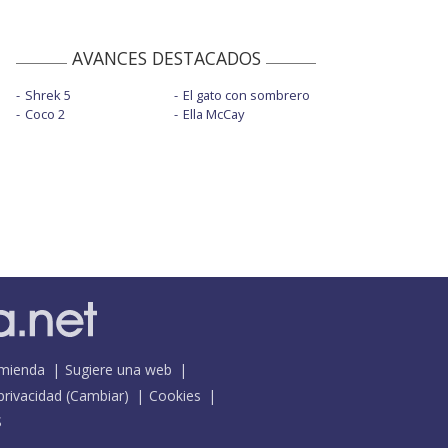
AVANCES DESTACADOS
Shrek 5
El gato con sombrero
Coco 2
Ella McCay
mienda
Sugiere una web
 privacidad
(
Cambiar
)
Cookies
S