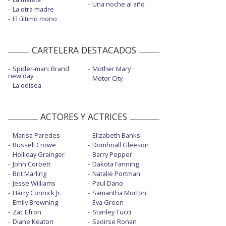
Una noche al año
La otra madre
El último mono
CARTELERA DESTACADOS
Spider-man: Brand
Mother Mary
new day
Motor City
La odisea
ACTORES Y ACTRICES
Marisa Paredes
Elizabeth Banks
Russell Crowe
Domhnall Gleeson
Holliday Grainger
Barry Pepper
John Corbett
Dakota Fanning
Brit Marling
Natalie Portman
Jesse Williams
Paul Dano
Harry Connick Jr.
Samantha Morton
Emily Browning
Eva Green
Zac Efron
Stanley Tucci
Diane Keaton
Saoirse Ronan