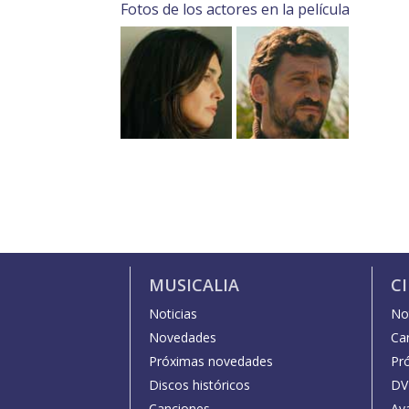
Fotos de los actores en la película
MUSICALIA
C
Noticias
Not
Novedades
Car
Próximas novedades
Pr
Discos históricos
DV
Canciones
Av