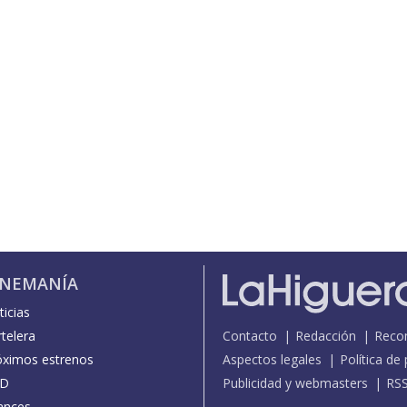
INEMANÍA
icias
telera
Contacto
Redacción
Reco
óximos estrenos
Aspectos legales
Política de
D
Publicidad y webmasters
RS
ances