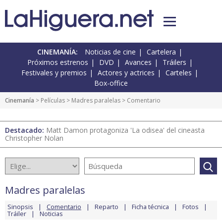
CINEMANÍA:
Noticias de cine
Cartelera
Próximos estrenos
DVD
Avances
Tráilers
Festivales y premios
Actores y actrices
Carteles
Box-office
Cinemanía
> Películas >
Madres paralelas
> Comentario
Destacado:
Matt Damon protagoniza 'La odisea' del cineasta
Christopher Nolan
Madres paralelas
Sinopsis
Comentario
Reparto
Ficha técnica
Fotos
Tráiler
Noticias