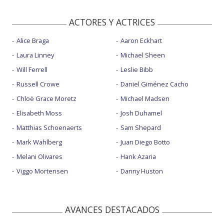
ACTORES Y ACTRICES
Alice Braga
Aaron Eckhart
Laura Linney
Michael Sheen
Will Ferrell
Leslie Bibb
Russell Crowe
Daniel Giménez Cacho
Chloë Grace Moretz
Michael Madsen
Elisabeth Moss
Josh Duhamel
Matthias Schoenaerts
Sam Shepard
Mark Wahlberg
Juan Diego Botto
Melani Olivares
Hank Azaria
Viggo Mortensen
Danny Huston
AVANCES DESTACADOS