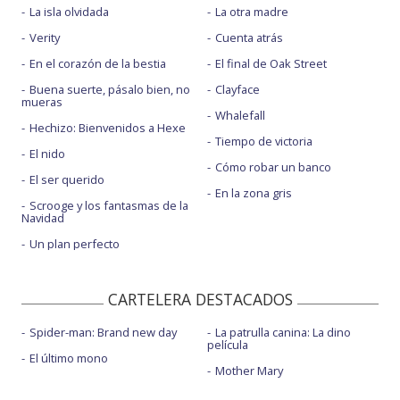
La isla olvidada
La otra madre
Verity
Cuenta atrás
En el corazón de la bestia
El final de Oak Street
Buena suerte, pásalo bien, no
Clayface
mueras
Whalefall
Hechizo: Bienvenidos a Hexe
Tiempo de victoria
El nido
Cómo robar un banco
El ser querido
En la zona gris
Scrooge y los fantasmas de la
Navidad
Un plan perfecto
CARTELERA DESTACADOS
Spider-man: Brand new day
La patrulla canina: La dino
película
El último mono
Mother Mary