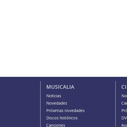
MUSICALIA
C
Noticias
Not
Novedades
Car
Próximas novedades
Pr
Discos históricos
DV
Canciones
Av