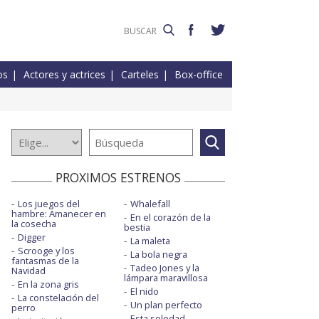
os
Actores y actrices
Carteles
Box-office
PROXIMOS ESTRENOS
Los juegos del
Whalefall
hambre: Amanecer en
En el corazón de la
la cosecha
bestia
Digger
La maleta
Scrooge y los
La bola negra
fantasmas de la
Tadeo Jones y la
Navidad
lámpara maravillosa
En la zona gris
El nido
La constelación del
Un plan perfecto
perro
Esta soledad