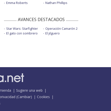
Emma Roberts
Nathan Phillips
AVANCES DESTACADOS
Star Wars: Starfighter
Operación Camarón 2
El gato con sombrero
El jilguero
mienda
Sugiere una web
 privacidad
(
Cambiar
)
Cookies
S