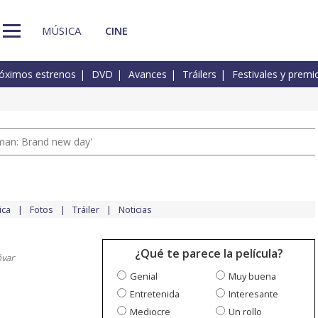
MÚSICA
CINE
óximos estrenos
DVD
Avances
Tráilers
Festivales y premi
man: Brand new day'
ica
Fotos
Tráiler
Noticias
¿Qué te parece la película?
var
Genial
Muy buena
Entretenida
Interesante
Mediocre
Un rollo