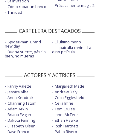
La invitación
Prácticamente magia 2
Cómo robar un banco
Trinidad
CARTELERA DESTACADOS
Spider-man: Brand
El último mono
new day
La patrulla canina: La
Buena suerte, pásalo
dino película
bien, no mueras
ACTORES Y ACTRICES
Fanny Valette
Margareth Madè
Jessica Alba
Andrew Daly
Anna Kendrick
Colin Egglesfield
Channing Tatum
Celia Imrie
Adam Arkin
Tom Cruise
Briana Evigan
Janet McTeer
Dakota Fanning
Ethan Hawke
Elizabeth Olsen
Josh Hartnett
Dave Franco
Pablo Rivero