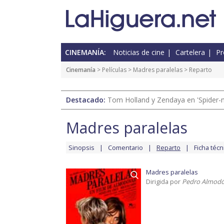
CINEMANÍA:
Noticias de cine
Cartelera
Pr
Cinemanía
> Películas >
Madres paralelas
> Reparto
Destacado:
Tom Holland y Zendaya en 'Spider-
Madres paralelas
Sinopsis
Comentario
Reparto
Ficha técn
Madres paralelas
Dirigida por
Pedro Almodó