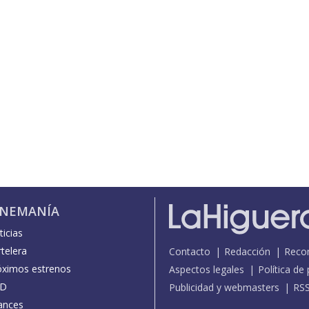
INEMANÍA
icias
telera
Contacto
Redacción
Reco
óximos estrenos
Aspectos legales
Política de
D
Publicidad y webmasters
RS
ances