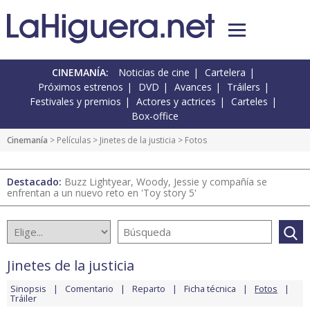
CINEMANÍA:
Noticias de cine
Cartelera
Próximos estrenos
DVD
Avances
Tráilers
Festivales y premios
Actores y actrices
Carteles
Box-office
Cinemanía
> Películas >
Jinetes de la justicia
> Fotos
Destacado:
Buzz Lightyear, Woody, Jessie y compañía se
enfrentan a un nuevo reto en 'Toy story 5'
Jinetes de la justicia
Sinopsis
Comentario
Reparto
Ficha técnica
Fotos
Tráiler