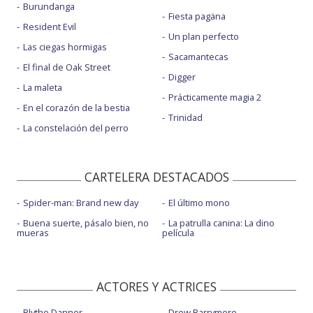
Burundanga
Fiesta pagäna
Resident Evil
Un plan perfecto
Las ciegas hormigas
Sacamantecas
El final de Oak Street
Digger
La maleta
Prácticamente magia 2
En el corazón de la bestia
Trinidad
La constelación del perro
CARTELERA DESTACADOS
Spider-man: Brand new day
El último mono
Buena suerte, pásalo bien, no
La patrulla canina: La dino
mueras
película
ACTORES Y ACTRICES
Blythe Danner
Drew Barrymore