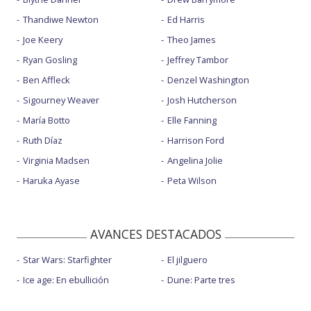
Thandiwe Newton
Ed Harris
Joe Keery
Theo James
Ryan Gosling
Jeffrey Tambor
Ben Affleck
Denzel Washington
Sigourney Weaver
Josh Hutcherson
María Botto
Elle Fanning
Ruth Díaz
Harrison Ford
Virginia Madsen
Angelina Jolie
Haruka Ayase
Peta Wilson
AVANCES DESTACADOS
Star Wars: Starfighter
El jilguero
Ice age: En ebullición
Dune: Parte tres