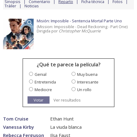
Sinopsis
Comentario
Reparto
Ficha técnica
Fotos
Tráiler
Noticias
Misión: Imposible - Sentencia Mortal Parte Uno
(Mission: Impossible - Dead Reckoning - Part One)
Dirigida por
Christopher McQuarrie
¿Qué te parece la película?
Genial
Muy buena
Entretenida
Interesante
Mediocre
Un rollo
Votar
Ver resultados
Tom Cruise
Ethan Hunt
Vanessa Kirby
La viuda blanca
Rebecca Ferguson
Ilsa Faust