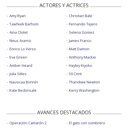
ACTORES Y ACTRICES
Amy Ryan
Christian Bale
Tawfeek Barhom
Fernando Tejero
Aina Clotet
Selena Gomez
Neus Asensi
James Franco
Enrico Lo Verso
Matt Damon
Eva Green
Anthony Mackie
Amber Heard
Hayley Kiyoko
Julia Stiles
50 Cent
Nausicaa Bonnín
Thandiwe Newton
Kate Beckinsale
Kerry Washington
AVANCES DESTACADOS
Operación Camarón 2
El gato con sombrero