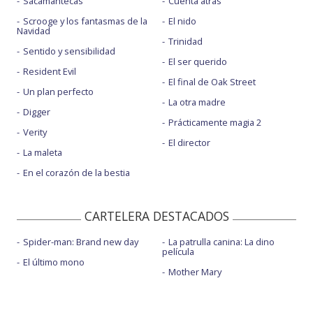
Sacamantecas
Cuenta atrás
Scrooge y los fantasmas de la
El nido
Navidad
Trinidad
Sentido y sensibilidad
El ser querido
Resident Evil
El final de Oak Street
Un plan perfecto
La otra madre
Digger
Prácticamente magia 2
Verity
El director
La maleta
En el corazón de la bestia
CARTELERA DESTACADOS
Spider-man: Brand new day
La patrulla canina: La dino
película
El último mono
Mother Mary