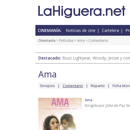
CINEMANÍA:
Noticias de cine
Cartelera
Pr
Cinemanía
> Películas >
Ama
> Comentario
Destacado:
Buzz Lightyear, Woody, Jessie y com
Ama
Sinopsis
Comentario
Reparto
Ficha técn
Ama
Dirigida por
Júlia de Paz So