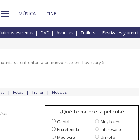
MÚSICA
CINE
óximos estrenos
DVD
Avances
Tráilers
Festivales y premi
pañía se enfrentan a un nuevo reto en 'Toy story 5'
ica
Fotos
Tráiler
Noticias
¿Qué te parece la película?
lvas
Genial
Muy buena
Entretenida
Interesante
Mediocre
Un rollo