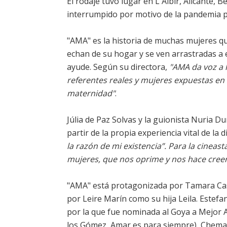
El rodaje tuvo lugar en L'Albir, Alicante, 
interrumpido por motivo de la pandemia p
"AMA" es la historia de muchas mujeres que
echan de su hogar y se ven arrastradas a e
ayude. Según su directora,
"AMA da voz a 
referentes reales y mujeres expuestas en 
maternidad"
.
Júlia de Paz Solvas y la guionista Nuria 
partir de la propia experiencia vital de la d
la razón de mi existencia”. Para la cinea
mujeres, que nos oprime y nos hace creer
"AMA" está protagonizada por Tamara Case
por Leire Marín como su hija Leila. Estefa
por la que fue nominada al Goya a Mejor 
los Gómez, Amar es para siempre), Chema d