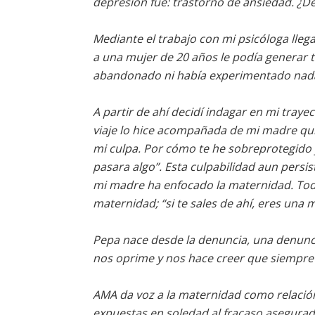
depresión fue: trastorno de ansiedad. ¿D
Mediante el trabajo con mi psicóloga lle
a una mujer de 20 años le podía generar 
abandonado ni había experimentado nad
A partir de ahí decidí indagar en mi tray
viaje lo hice acompañada de mi madre qui
mi culpa. Por cómo te he sobreprotegido 
pasara algo”. Esta culpabilidad aun persis
mi madre ha enfocado la maternidad. Toda
maternidad; “si te sales de ahí, eres un
Pepa nace desde la denuncia, una denunc
nos oprime y nos hace creer que siempre 
AMA da voz a la maternidad como relación
expuestas en soledad al fracaso asegurad