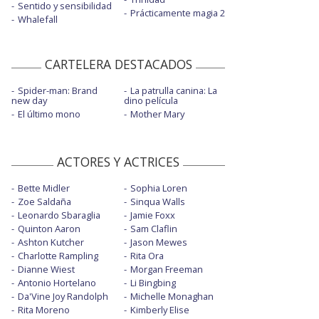
Sentido y sensibilidad
Prácticamente magia 2
Whalefall
CARTELERA DESTACADOS
Spider-man: Brand
La patrulla canina: La
new day
dino película
El último mono
Mother Mary
ACTORES Y ACTRICES
Bette Midler
Sophia Loren
Zoe Saldaña
Sinqua Walls
Leonardo Sbaraglia
Jamie Foxx
Quinton Aaron
Sam Claflin
Ashton Kutcher
Jason Mewes
Charlotte Rampling
Rita Ora
Dianne Wiest
Morgan Freeman
Antonio Hortelano
Li Bingbing
Da'Vine Joy Randolph
Michelle Monaghan
Rita Moreno
Kimberly Elise