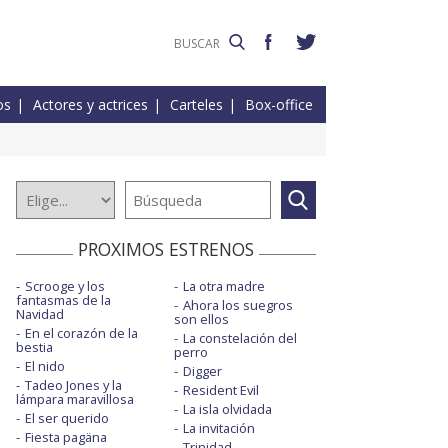
os
Actores y actrices
Carteles
Box-office
PROXIMOS ESTRENOS
Scrooge y los
La otra madre
fantasmas de la
Ahora los suegros
Navidad
son ellos
En el corazón de la
La constelación del
bestia
perro
El nido
Digger
Tadeo Jones y la
Resident Evil
lámpara maravillosa
La isla olvidada
El ser querido
La invitación
Fiesta pagäna
Trinidad