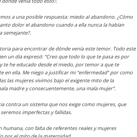
e dónde venía todo esto?.
gamos a una posible respuesta: miedo al abandono. ¿Cómo
tanto dolor el abandono cuando a ella nunca la habían
a semejante?.
ectoria para encontrar de dónde venía este temor. Todo este
en un día expresó: “Creo que todo lo que te pasa es por
y te he educado desde el miedo, por temor a que te
te en ella. Me niego a justificar mi “enfermedad” por como
s las mujeres vivimos bajo el exigente mito de la
a mala madre y consecuentemente, una mala mujer”.
ia contra un sistema que nos exige como mujeres, que
seremos imperfectas y fallidas.
 humana, con falta de referentes reales y mujeres
o por el mito de la maternidad.