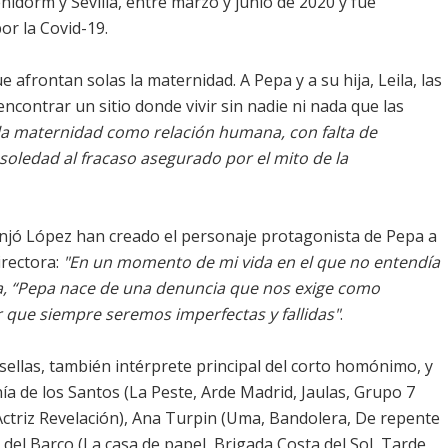
Benidorm y Sevilla, entre marzo y junio de 2020 y fue
or la Covid-19.
 afrontan solas la maternidad. A Pepa y a su hija, Leila, las
ncontrar un sitio donde vivir sin nadie ni nada que las
la maternidad como relación humana, con falta de
soledad al fracaso asegurado por el mito de la
Dunjó López han creado el personaje protagonista de Pepa a
irectora:
"En un momento de mi vida en el que no entendía
sta, “Pepa nace de una denuncia que nos exige como
 que siempre seremos imperfectas y fallidas"
.
llas, también intérprete principal del corto homónimo, y
nía de los Santos (La Peste, Arde Madrid, Jaulas, Grupo 7
Actriz Revelación), Ana Turpin (Uma, Bandolera, De repente
el Barco (La casa de papel, Brigada Costa del Sol, Tarde