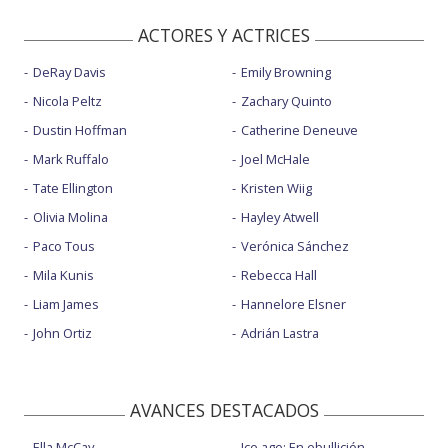
ACTORES Y ACTRICES
DeRay Davis
Emily Browning
Nicola Peltz
Zachary Quinto
Dustin Hoffman
Catherine Deneuve
Mark Ruffalo
Joel McHale
Tate Ellington
Kristen Wiig
Olivia Molina
Hayley Atwell
Paco Tous
Verónica Sánchez
Mila Kunis
Rebecca Hall
Liam James
Hannelore Elsner
John Ortiz
Adrián Lastra
AVANCES DESTACADOS
Ella McCay
Ice age: En ebullición