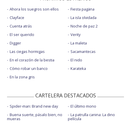
Ahora los suegros son ellos
Fiesta pagäna
Clayface
La isla olvidada
Cuenta atrás
Noche de paz 2
El ser querido
Verity
Digger
La maleta
Las ciegas hormigas
Sacamantecas
En el corazón de la bestia
El nido
Cómo robar un banco
Karateka
En la zona gris
CARTELERA DESTACADOS
Spider-man: Brand new day
El último mono
Buena suerte, pásalo bien, no
La patrulla canina: La dino
mueras
película