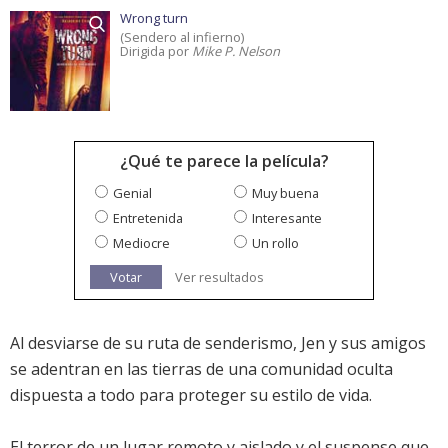
Wrong turn
(Sendero al infierno)
Dirigida por
Mike P. Nelson
¿Qué te parece la película?
Genial
Muy buena
Entretenida
Interesante
Mediocre
Un rollo
Votar
Ver resultados
Al desviarse de su ruta de senderismo, Jen y sus amigos
se adentran en las tierras de una comunidad oculta
dispuesta a todo para proteger su estilo de vida.
El terror de un lugar remoto y aislado y el suspense que