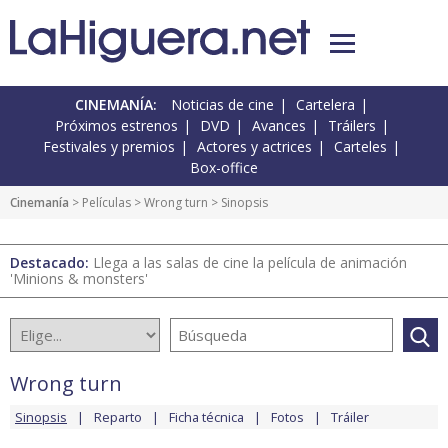
CINEMANÍA:
Noticias de cine
Cartelera
Próximos estrenos
DVD
Avances
Tráilers
Festivales y premios
Actores y actrices
Carteles
Box-office
Cinemanía
> Películas >
Wrong turn
> Sinopsis
Destacado:
Llega a las salas de cine la película de animación
'Minions & monsters'
Wrong turn
Sinopsis
Reparto
Ficha técnica
Fotos
Tráiler