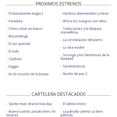
PROXIMOS ESTRENOS
Prácticamente magia 2
Hechizo: Bienvenidos a Hexe
Karateka
Ahora los suegros son ellos
Cómo robar un banco
Tadeo Jones y la lámpara
maravillosa
Burundanga
La constelación del perro
El ser querido
La otra madre
El nido
Scrooge y los fantasmas de la
Navidad
Clayface
Sacamantecas
Digger
Noche de paz 2
En el corazón de la bestia
CARTELERA DESTACADOS
Spider-man: Brand new day
El último mono
Buena suerte, pásalo bien, no
La patrulla canina: La dino
mueras
película