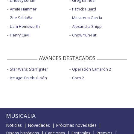
Lindsay Lohan
Greg Kinnear
Armie Hammer
Patrick Huard
Zoe Saldaña
Macarena García
Liam Hemsworth
Alexandra Shipp
Henry Cavill
Chow Yun-Fat
AVANCES DESTACADOS
Star Wars: Starfighter
Operación Camarón 2
Ice age: En ebullición
Coco 2
MUSICALIA
Noticias
Novedades
Próximas novedades
Discos históricos
Canciones
Festivales
Premios