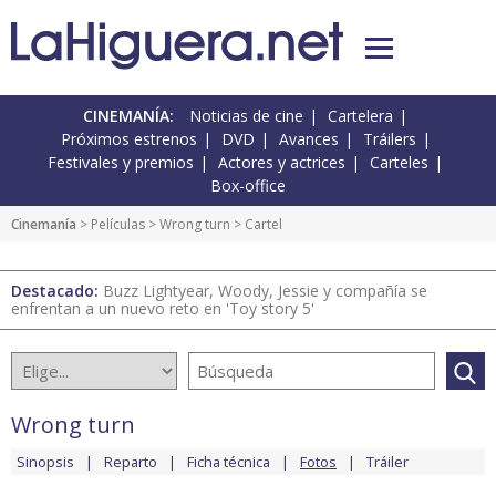
CINEMANÍA:
Noticias de cine
Cartelera
Próximos estrenos
DVD
Avances
Tráilers
Festivales y premios
Actores y actrices
Carteles
Box-office
Cinemanía
> Películas >
Wrong turn
> Cartel
Destacado:
Buzz Lightyear, Woody, Jessie y compañía se
enfrentan a un nuevo reto en 'Toy story 5'
Wrong turn
Sinopsis
Reparto
Ficha técnica
Fotos
Tráiler