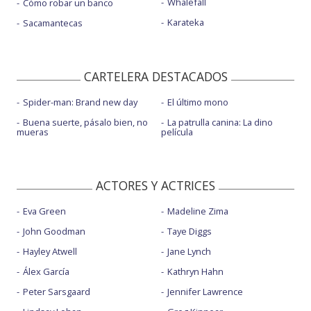
Whalefall
Cómo robar un banco
Karateka
Sacamantecas
CARTELERA DESTACADOS
Spider-man: Brand new day
El último mono
Buena suerte, pásalo bien, no
La patrulla canina: La dino
mueras
película
ACTORES Y ACTRICES
Eva Green
Madeline Zima
John Goodman
Taye Diggs
Hayley Atwell
Jane Lynch
Álex García
Kathryn Hahn
Peter Sarsgaard
Jennifer Lawrence