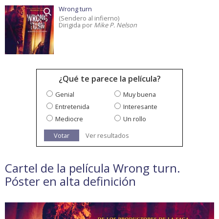
Wrong turn
(Sendero al infierno)
Dirigida por
Mike P. Nelson
¿Qué te parece la película?
Genial
Muy buena
Entretenida
Interesante
Mediocre
Un rollo
Votar
Ver resultados
Cartel de la película Wrong turn.
Póster en alta definición