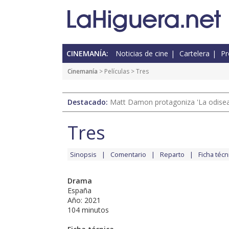
CINEMANÍA:
Noticias de cine
Cartelera
Pr
Cinemanía
> Películas > Tres
Destacado:
Matt Damon protagoniza 'La odisea'
Tres
Sinopsis
Comentario
Reparto
Ficha técn
Drama
España
Año: 2021
104 minutos