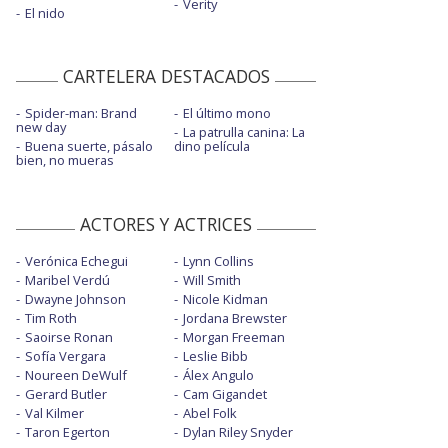
Verity
El nido
CARTELERA DESTACADOS
Spider-man: Brand
El último mono
new day
La patrulla canina: La
Buena suerte, pásalo
dino película
bien, no mueras
ACTORES Y ACTRICES
Verónica Echegui
Lynn Collins
Maribel Verdú
Will Smith
Dwayne Johnson
Nicole Kidman
Tim Roth
Jordana Brewster
Saoirse Ronan
Morgan Freeman
Sofía Vergara
Leslie Bibb
Noureen DeWulf
Álex Angulo
Gerard Butler
Cam Gigandet
Val Kilmer
Abel Folk
Taron Egerton
Dylan Riley Snyder