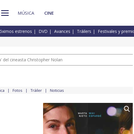
MÚSICA
CINE
óximos estrenos
DVD
Avances
Tráilers
Festivales y premi
 del cineasta Christopher Nolan
ica
Fotos
Tráiler
Noticias