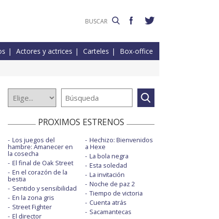
os
Actores y actrices
Carteles
Box-office
PROXIMOS ESTRENOS
Los juegos del
Hechizo: Bienvenidos
hambre: Amanecer en
a Hexe
la cosecha
La bola negra
El final de Oak Street
Esta soledad
En el corazón de la
La invitación
bestia
Noche de paz 2
Sentido y sensibilidad
Tiempo de victoria
En la zona gris
Cuenta atrás
Street Fighter
Sacamantecas
El director