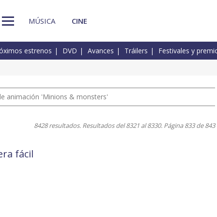
MÚSICA
CINE
óximos estrenos
DVD
Avances
Tráilers
Festivales y premi
a de animación 'Minions & monsters'
8428 resultados. Resultados del 8321 al 8330. Página 833 de 843
ra fácil