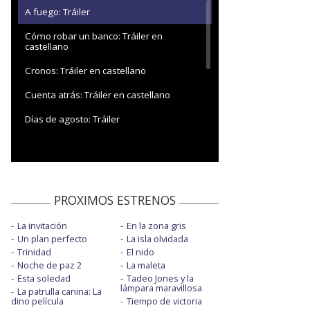
A fuego: Tráiler
Cómo robar un banco: Tráiler en
castellano
Cronos: Tráiler en castellano
Cuenta atrás: Tráiler en castellano
Días de agosto: Tráiler
Digger: Tráiler en castellano
El final de Oak: Tráiler en castellano
El motín: Tráiler 2 en castellano
PROXIMOS ESTRENOS
El ser querido: Tráiler en castellano
La invitación
En la zona gris
Un plan perfecto
La isla olvidada
El último mono: Tráiler
Trinidad
El nido
En el corazón de: Tráiler en castellano
Noche de paz 2
La maleta
Esta soledad
Tadeo Jones y la
lámpara maravillosa
En la zona gris: Tráiler en castellano
La patrulla canina: La
dino película
Tiempo de victoria