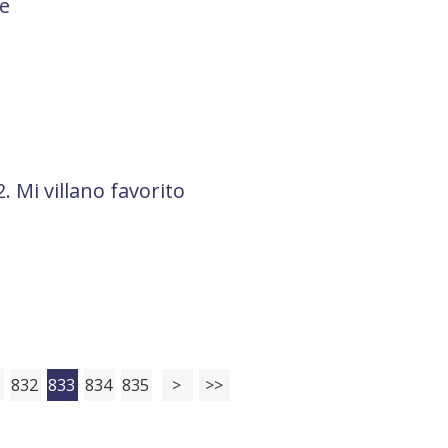
e
. Mi villano favorito
1
832
833
834
835
>
>>