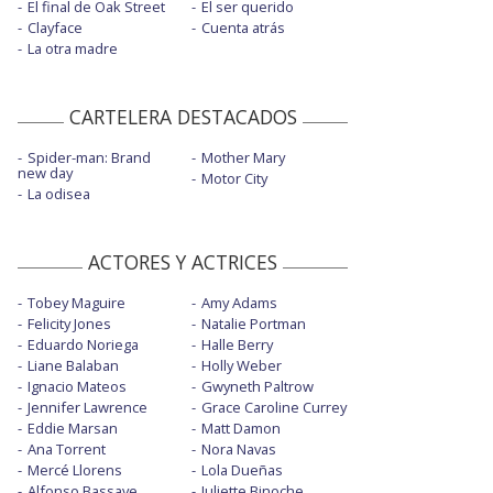
En mar abierto: Tráiler en castellano
El final de Oak Street
El ser querido
Clayface
Cuenta atrás
Haciendo amigos: Tráiler
La otra madre
Insidious: Fuera: Tráiler final en castellano
CARTELERA DESTACADOS
La bola negra: Tráiler
Spider-man: Brand
Mother Mary
La constelación: Tráiler final en castellano
new day
Motor City
La odisea
La isla olvidada: Tráiler 2 en castellano
La odisea: Tráiler 3 en castellano
ACTORES Y ACTRICES
La patrulla: Tráiler en castellano
Tobey Maguire
Amy Adams
Mother Mary: Tráiler en castellano
Felicity Jones
Natalie Portman
Eduardo Noriega
Halle Berry
Ni contigo ni sin: Tráiler
Liane Balaban
Holly Weber
Ignacio Mateos
Gwyneth Paltrow
Prácticamente: Tráiler en castellano
Jennifer Lawrence
Grace Caroline Currey
Eddie Marsan
Resident Evil: Tráiler en castellano
Matt Damon
Ana Torrent
Nora Navas
Spider-man: Brand: Tráiler final en
Mercé Llorens
Lola Dueñas
castellano
Alfonso Bassave
Juliette Binoche