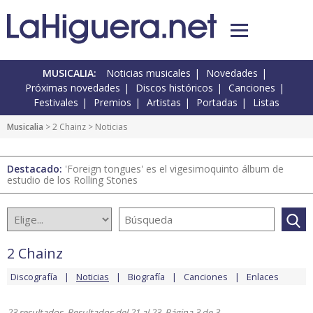
MUSICALIA:
Noticias musicales
Novedades
Próximas novedades
Discos históricos
Canciones
Festivales
Premios
Artistas
Portadas
Listas
Musicalia
>
2 Chainz
> Noticias
Destacado:
'Foreign tongues' es el vigesimoquinto álbum de
estudio de los Rolling Stones
2 Chainz
Discografía
Noticias
Biografía
Canciones
Enlaces
23 resultados. Resultados del 21 al 23. Página 3 de 3