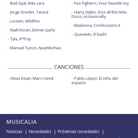
Bad Gyal, Más cara
Foo Fighters, Your favorite toy
Jorge Drexler, Taracá
Harry Styles, Kiss all the time.
Disco, occasionally.
Loreen, Wildfire
Madonna, Confessions II
Niall Horan, Dinner party
Quevedo, El baifo
Tyla, A*Pop
Manuel Turizo, Apambichao
CANCIONES
Olivia Dean, Man I need
Pablo López, El niño del
espacio
MUSICALIA
Noticias
Novedades
Próximas novedades