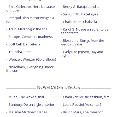
Ezra Collective, Here because
Becky G, Baraja bendita
of hope
Sam Smith, Hazel eyes
Interpol, This mirror weighs a
ton
Chaka Khan, Chakzilla
Train, Mad dog in the fog
Karol G, No me arrepiento de
sentir tanto
Europe, Come this madness
Blossoms, Songs from the
Soft Cell, Danceteria
wedding cake
Toundra, Siete
Carly Rae Jepsen, Day and
night
Weezer, Weezer (Gold album)
Nickelback, Everything under
the sun
NOVEDADES DISCOS
Muse, The wow! signal
Charli xcx, Music, fashion, film
Bunbury, De un siglo anterior
Laura Pausini, Yo canto 2
Melanie Martinez, Hades
Bruno Mars, The romantic