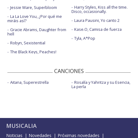
Harry Styles, Kiss all the time.
Jessie Ware, Superbloom
Disco, occasionally.
La La Love You, ¿Por qué me
Laura Pausini, Yo canto 2
miráis así?
Kase.O, Camisa de fuerza
Gracie Abrams, Daughter from
hell
Tyla, A*Pop
Robyn, Sexistential
The Black Keys, Peaches!
CANCIONES
Aitana, Superestrella
Rosalía y Yahritza y su Esencia,
La perla
MUSICALIA
Noticias
Novedades
Próximas novedades