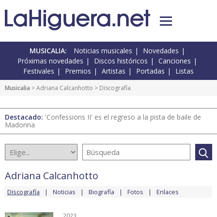
MUSICALIA:
Noticias musicales
Novedades
Próximas novedades
Discos históricos
Canciones
Festivales
Premios
Artistas
Portadas
Listas
Musicalia
>
Adriana Calcanhotto
> Discografía
Destacado:
'Confessions II' es el regreso a la pista de baile de
Madonna
Adriana Calcanhotto
Discografía
Noticias
Biografía
Fotos
Enlaces
2023