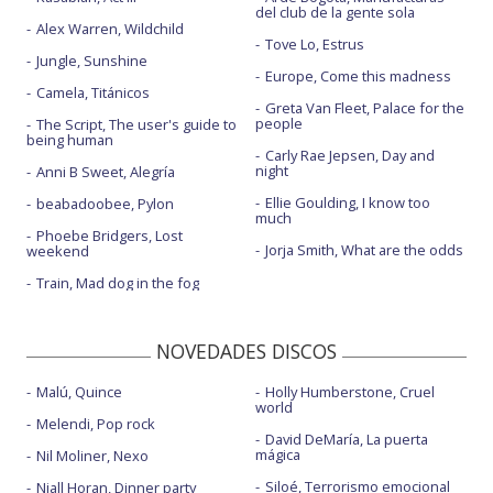
del club de la gente sola
Alex Warren, Wildchild
Tove Lo, Estrus
Jungle, Sunshine
Europe, Come this madness
Camela, Titánicos
Greta Van Fleet, Palace for the
people
The Script, The user's guide to
being human
Carly Rae Jepsen, Day and
night
Anni B Sweet, Alegría
Ellie Goulding, I know too
beabadoobee, Pylon
much
Phoebe Bridgers, Lost
Jorja Smith, What are the odds
weekend
Train, Mad dog in the fog
NOVEDADES DISCOS
Malú, Quince
Holly Humberstone, Cruel
world
Melendi, Pop rock
David DeMaría, La puerta
mágica
Nil Moliner, Nexo
Siloé, Terrorismo emocional
Niall Horan, Dinner party