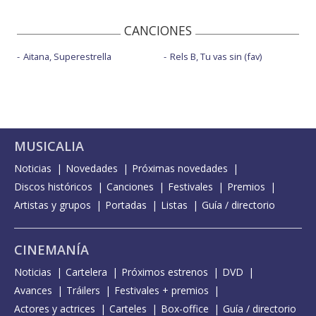
CANCIONES
Aitana, Superestrella
Rels B, Tu vas sin (fav)
MUSICALIA
Noticias
Novedades
Próximas novedades
Discos históricos
Canciones
Festivales
Premios
Artistas y grupos
Portadas
Listas
Guía / directorio
CINEMANÍA
Noticias
Cartelera
Próximos estrenos
DVD
Avances
Tráilers
Festivales + premios
Actores y actrices
Carteles
Box-office
Guía / directorio