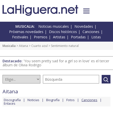
MUSICALIA:
Noticias musicales
Novedades
Próximas novedades
Discos históricos
Canciones
Festivales
Premios
Artistas
Portadas
Listas
Musicalia
>
Aitana
>
Cuarto azul
> Sentimiento natural
Destacado:
'You seem pretty sad for a girl so in love' es el tercer
álbum de Olivia Rodrigo
Aitana
Discografía
Noticias
Biografía
Fotos
Canciones
Enlaces