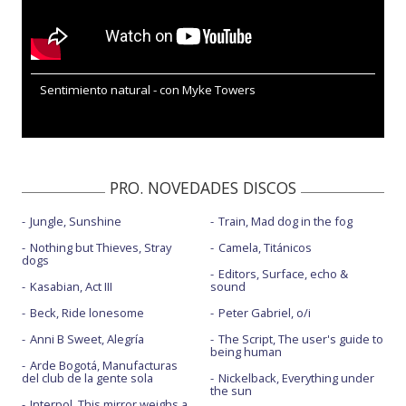
Sentimiento natural - con Myke Towers
PRO. NOVEDADES DISCOS
Jungle, Sunshine
Train, Mad dog in the fog
Nothing but Thieves, Stray
Camela, Titánicos
dogs
Editors, Surface, echo &
Kasabian, Act III
sound
Beck, Ride lonesome
Peter Gabriel, o/i
Anni B Sweet, Alegría
The Script, The user's guide to
being human
Arde Bogotá, Manufacturas
del club de la gente sola
Nickelback, Everything under
the sun
Interpol, This mirror weighs a