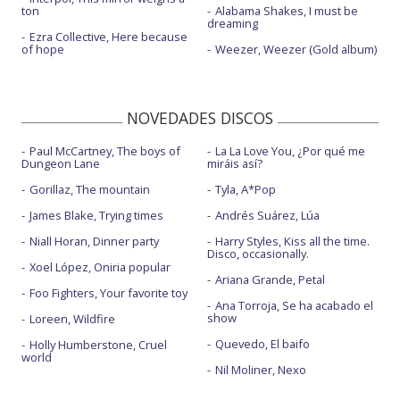
ton
Alabama Shakes, I must be
dreaming
Ezra Collective, Here because
of hope
Weezer, Weezer (Gold album)
NOVEDADES DISCOS
Paul McCartney, The boys of
La La Love You, ¿Por qué me
Dungeon Lane
miráis así?
Gorillaz, The mountain
Tyla, A*Pop
James Blake, Trying times
Andrés Suárez, Lúa
Niall Horan, Dinner party
Harry Styles, Kiss all the time.
Disco, occasionally.
Xoel López, Oniria popular
Ariana Grande, Petal
Foo Fighters, Your favorite toy
Ana Torroja, Se ha acabado el
show
Loreen, Wildfire
Quevedo, El baifo
Holly Humberstone, Cruel
world
Nil Moliner, Nexo