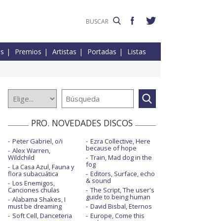
es
Premios
Artistas
Portadas
Listas
PRO. NOVEDADES DISCOS
Peter Gabriel, o/i
Ezra Collective, Here
because of hope
Alex Warren,
Wildchild
Train, Mad dog in the
fog
La Casa Azul, Fauna y
flora subacuática
Editors, Surface, echo
& sound
Los Enemigos,
Canciones chulas
The Script, The user's
guide to being human
Alabama Shakes, I
must be dreaming
David Bisbal, Eternos
Soft Cell, Danceteria
Europe, Come this