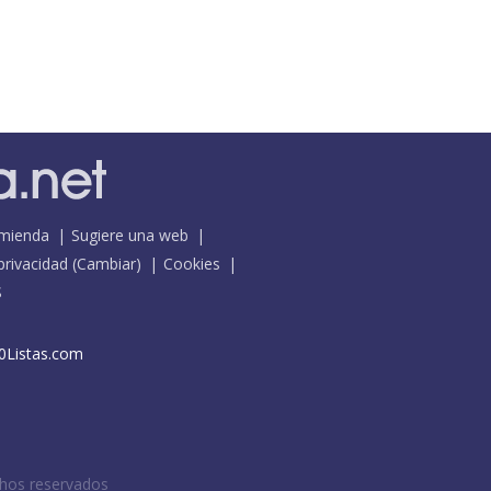
mienda
Sugiere una web
 privacidad
(
Cambiar
)
Cookies
S
0Listas.com
chos reservados