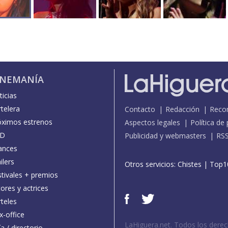
INEMANÍA
icias
telera
Contacto
Redacción
Reco
óximos estrenos
Aspectos legales
Política de
D
Publicidad y webmasters
RS
ances
ilers
Otros servicios:
Chistes
|
Top1
stivales + premios
ores y actrices
teles
x-office
LaHiguera.net. Todos los dere
a / directorio