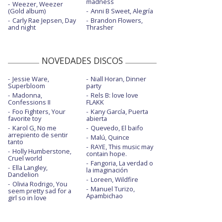
madness
Weezer, Weezer
(Gold album)
Anni B Sweet, Alegría
Carly Rae Jepsen, Day
Brandon Flowers,
and night
Thrasher
NOVEDADES DISCOS
Jessie Ware,
Niall Horan, Dinner
Superbloom
party
Madonna,
Rels B: love love
Confessions II
FLAKK
Foo Fighters, Your
Kany García, Puerta
favorite toy
abierta
Karol G, No me
Quevedo, El baifo
arrepiento de sentir
Malú, Quince
tanto
RAYE, This music may
Holly Humberstone,
contain hope.
Cruel world
Fangoria, La verdad o
Ella Langley,
la imaginación
Dandelion
Loreen, Wildfire
Olivia Rodrigo, You
Manuel Turizo,
seem pretty sad for a
Apambichao
girl so in love