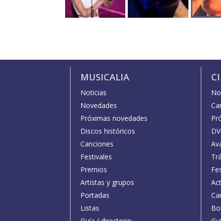
MUSICALIA
C
Noticias
Not
Novedades
Car
Próximas novedades
Pr
Discos históricos
DV
Canciones
Av
Festivales
Trá
Premios
Fe
Artistas y grupos
Act
Portadas
Car
Listas
Bo
Guía / directorio
Guí