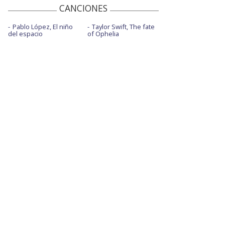
CANCIONES
Pablo López, El niño
Taylor Swift, The fate
del espacio
of Ophelia