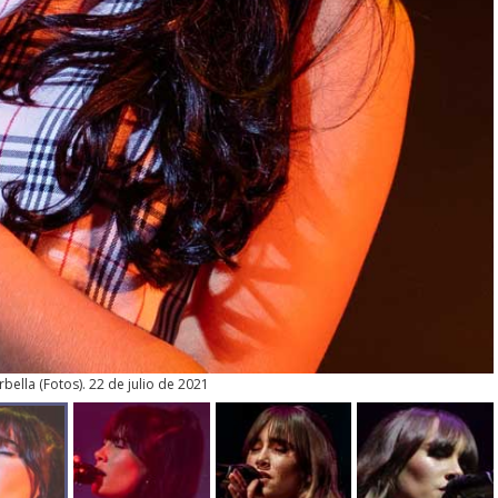
rbella
(
Fotos
). 22 de julio de 2021