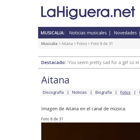
MUSICALIA:
Noticias musicales
Novedades
Musicalia
>
Aitana
>
Fotos
> Foto 8 de 31
Destacado:
'You seem pretty sad for a girl so in
Aitana
Discografía
Noticias
Biografía
Fotos
Imagen de Aitana en el canal de música.
Foto 8 de 31