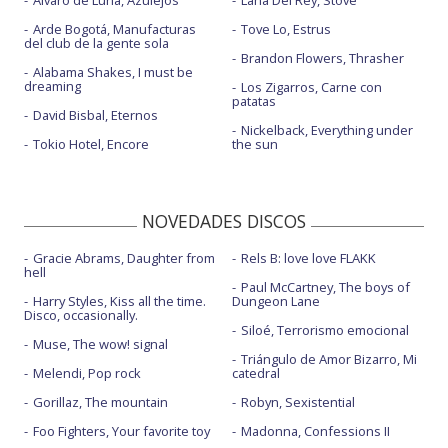
Álvaro de Luna, Azulejos
Lana Del Rey, Stove
Arde Bogotá, Manufacturas
Tove Lo, Estrus
del club de la gente sola
Brandon Flowers, Thrasher
Alabama Shakes, I must be
dreaming
Los Zigarros, Carne con
patatas
David Bisbal, Eternos
Nickelback, Everything under
Tokio Hotel, Encore
the sun
NOVEDADES DISCOS
Gracie Abrams, Daughter from
Rels B: love love FLAKK
hell
Paul McCartney, The boys of
Harry Styles, Kiss all the time.
Dungeon Lane
Disco, occasionally.
Siloé, Terrorismo emocional
Muse, The wow! signal
Triángulo de Amor Bizarro, Mi
Melendi, Pop rock
catedral
Gorillaz, The mountain
Robyn, Sexistential
Foo Fighters, Your favorite toy
Madonna, Confessions II