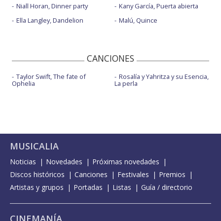
Niall Horan, Dinner party
Kany García, Puerta abierta
Ella Langley, Dandelion
Malú, Quince
CANCIONES
Taylor Swift, The fate of
Rosalía y Yahritza y su Esencia,
Ophelia
La perla
MUSICALIA
Noticias
Novedades
Próximas novedades
Discos históricos
Canciones
Festivales
Premios
Artistas y grupos
Portadas
Listas
Guía / directorio
CINEMANÍA