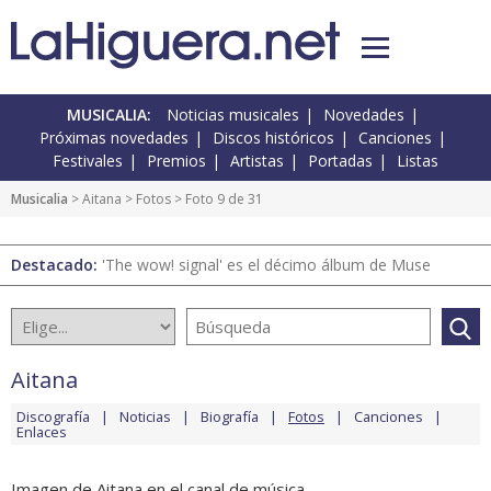
MUSICALIA:
Noticias musicales
Novedades
Próximas novedades
Discos históricos
Canciones
Festivales
Premios
Artistas
Portadas
Listas
Musicalia
>
Aitana
>
Fotos
> Foto 9 de 31
Destacado:
'The wow! signal' es el décimo álbum de Muse
Aitana
Discografía
Noticias
Biografía
Fotos
Canciones
Enlaces
Imagen de Aitana en el canal de música.