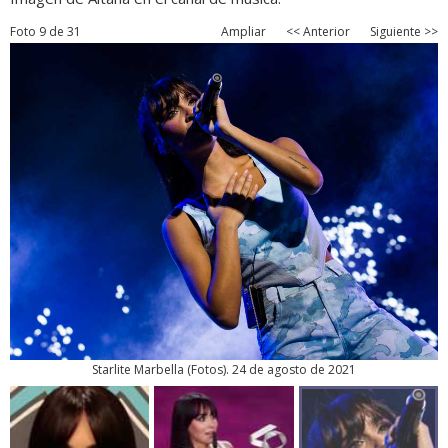
Foto 9 de 31
Ampliar
<< Anterior
Siguiente >>
Starlite Marbella
(
Fotos
). 24 de agosto de 2021