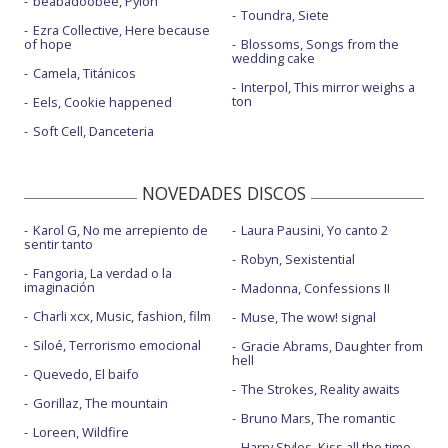
beabadoobee, Pylon
Toundra, Siete
Ezra Collective, Here because
of hope
Blossoms, Songs from the
wedding cake
Camela, Titánicos
Interpol, This mirror weighs a
ton
Eels, Cookie happened
Soft Cell, Danceteria
NOVEDADES DISCOS
Karol G, No me arrepiento de
Laura Pausini, Yo canto 2
sentir tanto
Robyn, Sexistential
Fangoria, La verdad o la
imaginación
Madonna, Confessions II
Charli xcx, Music, fashion, film
Muse, The wow! signal
Siloé, Terrorismo emocional
Gracie Abrams, Daughter from
hell
Quevedo, El baifo
The Strokes, Reality awaits
Gorillaz, The mountain
Bruno Mars, The romantic
Loreen, Wildfire
Harry Styles, Kiss all the time.