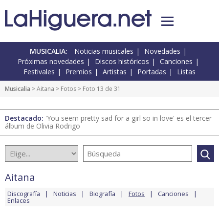
MUSICALIA:
Noticias musicales
Novedades
Próximas novedades
Discos históricos
Canciones
Festivales
Premios
Artistas
Portadas
Listas
Musicalia
>
Aitana
>
Fotos
> Foto 13 de 31
Destacado:
'You seem pretty sad for a girl so in love' es el tercer
álbum de Olivia Rodrigo
Aitana
Discografía
Noticias
Biografía
Fotos
Canciones
Enlaces