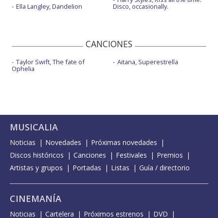
Ella Langley, Dandelion
Disco, occasionally.
CANCIONES
Taylor Swift, The fate of
Aitana, Superestrella
Ophelia
MUSICALIA
Noticias
Novedades
Próximas novedades
Discos históricos
Canciones
Festivales
Premios
Artistas y grupos
Portadas
Listas
Guía / directorio
CINEMANÍA
Noticias
Cartelera
Próximos estrenos
DVD