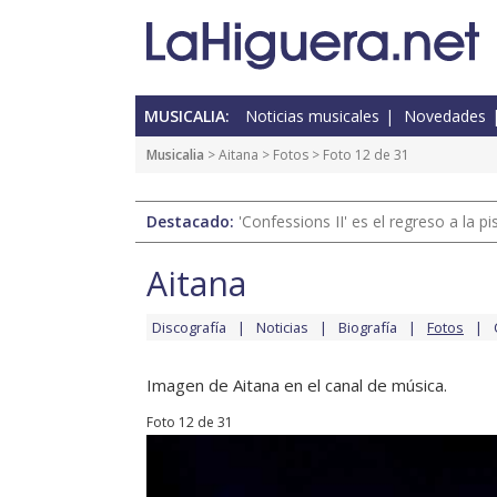
MUSICALIA:
Noticias musicales
Novedades
Musicalia
>
Aitana
>
Fotos
> Foto 12 de 31
Destacado:
'Confessions II' es el regreso a la 
Aitana
Discografía
Noticias
Biografía
Fotos
Imagen de Aitana en el canal de música.
Foto 12 de 31