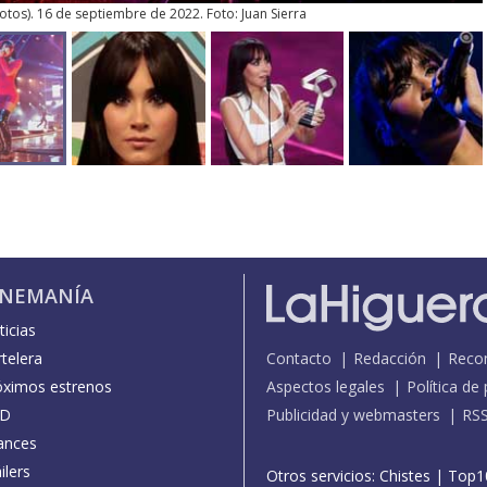
otos
). 16 de septiembre de 2022. Foto: Juan Sierra
INEMANÍA
icias
telera
Contacto
Redacción
Reco
óximos estrenos
Aspectos legales
Política de
D
Publicidad y webmasters
RS
ances
ilers
Otros servicios:
Chistes
|
Top1