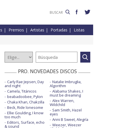
es
Premios
Artistas
Portadas
Listas
PRO. NOVEDADES DISCOS
Carly Rae Jepsen, Day
Natalie Imbruglia,
and night
Algorithm
Camela, Titánicos
Alabama Shakes, I
must be dreaming
beabadoobee, Pylon
Alex Warren,
Chaka Khan, Chakzilla
Wildchild
Beck, Ride lonesome
Sam Smith, Hazel
Ellie Goulding, I know
eyes
too much
Anni B Sweet, Alegría
Editors, Surface, echo
Weezer, Weezer
& sound