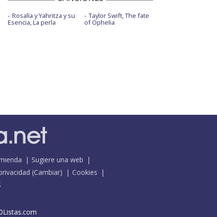
Rosalía y Yahritza y su
Taylor Swift, The fate
Esencia, La perla
of Ophelia
mienda
Sugiere una web
 privacidad
(
Cambiar
)
Cookies
S
0Listas.com