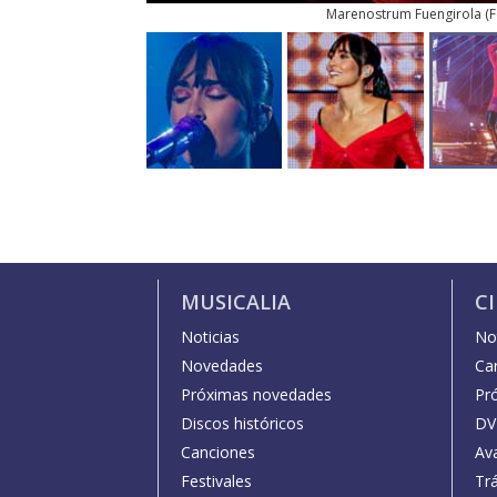
Marenostrum Fuengirola
(
F
MUSICALIA
C
Noticias
Not
Novedades
Car
Próximas novedades
Pr
Discos históricos
DV
Canciones
Av
Festivales
Trá