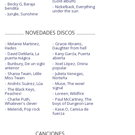
(Gold album)
Becky G, Baraja
Nickelback, Everything
bendita
under the sun
Jungle, Sunshine
NOVEDADES DISCOS
Melanie Martinez,
Gracie Abrams,
Hades
Daughter from hell
David DeMaría, La
Kany García, Puerta
puerta mágica
abierta
Bunbury, De un siglo
Xoel López, Oniria
anterior
popular
Shania Twain, Little
Julieta Venegas,
Miss Twain
Norteña
Andrés Suárez, Lúa
Muse, The wow!
signal
The Black Keys,
Peaches!
Loreen, Wildfire
Charlie Puth,
Paul McCartney, The
Whatever's clever
boys of Dungeon Lane
Melendi, Pop rock
Kase.O, Camisa de
fuerza
CANCIONES