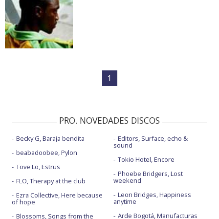
1
PRO. NOVEDADES DISCOS
Becky G, Baraja bendita
Editors, Surface, echo &
sound
beabadoobee, Pylon
Tokio Hotel, Encore
Tove Lo, Estrus
Phoebe Bridgers, Lost
weekend
FLO, Therapy at the club
Leon Bridges, Happiness
Ezra Collective, Here because
anytime
of hope
Arde Bogotá, Manufacturas
Blossoms, Songs from the