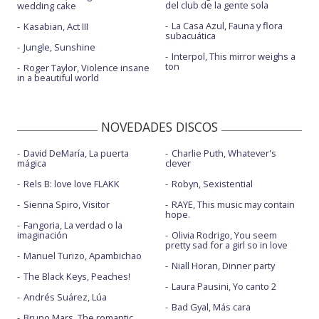
del club de la gente sola
wedding cake
La Casa Azul, Fauna y flora
Kasabian, Act III
subacuática
Jungle, Sunshine
Interpol, This mirror weighs a
ton
Roger Taylor, Violence insane
in a beautiful world
NOVEDADES DISCOS
David DeMaría, La puerta
Charlie Puth, Whatever's
mágica
clever
Rels B: love love FLAKK
Robyn, Sexistential
Sienna Spiro, Visitor
RAYE, This music may contain
hope.
Fangoria, La verdad o la
imaginación
Olivia Rodrigo, You seem
pretty sad for a girl so in love
Manuel Turizo, Apambichao
Niall Horan, Dinner party
The Black Keys, Peaches!
Laura Pausini, Yo canto 2
Andrés Suárez, Lúa
Bad Gyal, Más cara
Bruno Mars, The romantic