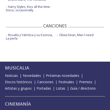
Harry Styles, Kiss all the time.
Disco, occasionally.
CANCIONES
Rosalía y Yahritza y su Esencia,
Olivia Dean, Man I need
La perla
MUSICALIA
Noticias
Novedades
Próximas novedades
Discos históricos
Canciones
Festivales
Premios
Artistas y grupos
Portadas
Listas
Guía / directorio
CINEMANÍA