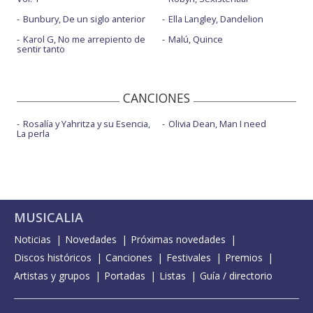
Bunbury, De un siglo anterior
Ella Langley, Dandelion
Karol G, No me arrepiento de
Malú, Quince
sentir tanto
CANCIONES
Rosalía y Yahritza y su Esencia,
Olivia Dean, Man I need
La perla
MUSICALIA
Noticias
Novedades
Próximas novedades
Discos históricos
Canciones
Festivales
Premios
Artistas y grupos
Portadas
Listas
Guía / directorio