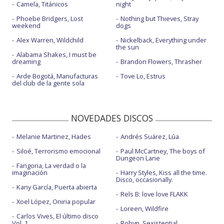
Camela, Titánicos
night
Phoebe Bridgers, Lost
Nothing but Thieves, Stray
weekend
dogs
Alex Warren, Wildchild
Nickelback, Everything under
the sun
Alabama Shakes, I must be
dreaming
Brandon Flowers, Thrasher
Arde Bogotá, Manufacturas
Tove Lo, Estrus
del club de la gente sola
NOVEDADES DISCOS
Melanie Martinez, Hades
Andrés Suárez, Lúa
Siloé, Terrorismo emocional
Paul McCartney, The boys of
Dungeon Lane
Fangoria, La verdad o la
imaginación
Harry Styles, Kiss all the time.
Disco, occasionally.
Kany García, Puerta abierta
Rels B: love love FLAKK
Xoel López, Oniria popular
Loreen, Wildfire
Carlos Vives, El último disco
Vol. 1
Robyn, Sexistential