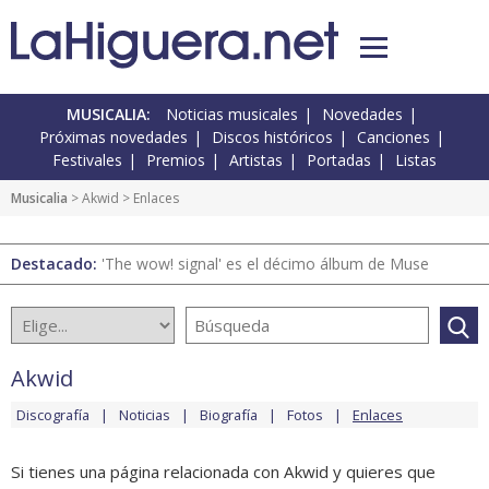
MUSICALIA:
Noticias musicales
Novedades
Próximas novedades
Discos históricos
Canciones
Festivales
Premios
Artistas
Portadas
Listas
Musicalia
>
Akwid
> Enlaces
Destacado:
'The wow! signal' es el décimo álbum de Muse
Akwid
Discografía
Noticias
Biografía
Fotos
Enlaces
Si tienes una página relacionada con Akwid y quieres que